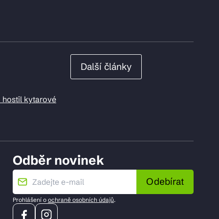
Další články
 hostil kytarové
Odběr novinek
Odebírat
Prohlášení o
ochraně osobních údajů
.