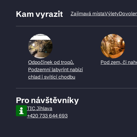
Kam vyrazit
Zajímavá místa
Výlety
Dovole
Odpočinek od tropů.
Pod zem, či nah
Podzemní labyrint nabízí
chlad i svítící chodbu
Pro návštěvníky
TIC Jihlava
+420 733 644 693