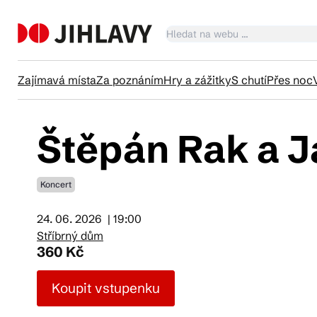
Zajímavá místa
Za poznáním
Hry a zážitky
S chutí
Přes noc
Štěpán Rak a J
Ka
Koncert
Tr
24. 06. 2026
| 19:00
Stříbrný dům
Čl
360 Kč
Koupit vstupenku
Su