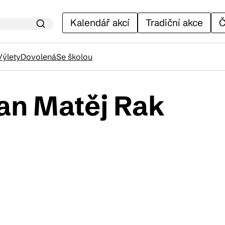
Kalendář akcí
Tradiční akce
Č
Výlety
Dovolená
Se školou
an Matěj Rak
lendář akcí
adiční akce
ánky
venýry