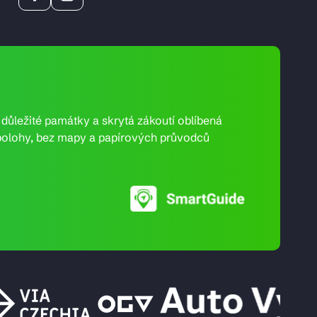
e důležité památky a skrytá zákoutí oblíbená
ní polohy, bez mapy a papírových průvodců