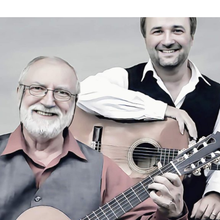
ktické info
m vyrazit
CS
EN
DE
© 2026 Brána Jihlavy