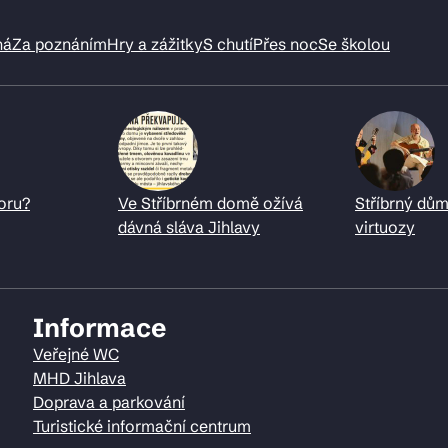
ná
Za poznáním
Hry a zážitky
S chutí
Přes noc
Se školou
oru?
Ve Stříbrném domě ožívá
Stříbrný dům
dávná sláva Jihlavy
virtuozy
Informace
Veřejné WC
MHD Jihlava
Doprava a parkování
Turistické informační centrum