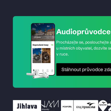
Audioprůvodce 
Procházejte se, poslouchejte a
u místních obyvatel, dozvíte s
v ruce.
Stáhnout průvodce zd