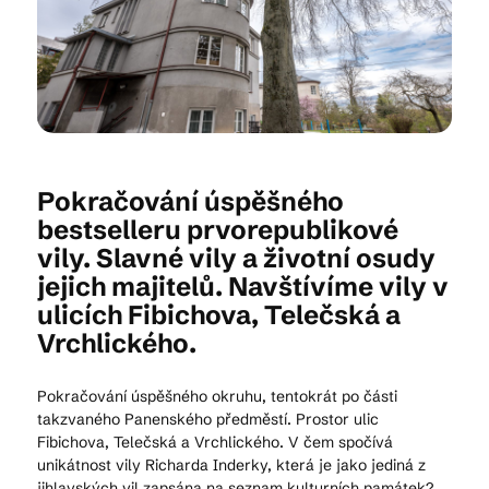
Kam vyrazit
CS
EN
DE
Pokračování úspěšného
bestselleru prvorepublikové
vily. Slavné vily a životní osudy
jejich majitelů. Navštívíme vily v
© 2026 Brána Jihlavy
ulicích Fibichova, Telečská a
Vrchlického.
Pokračování úspěšného okruhu, tentokrát po části
takzvaného Panenského předměstí. Prostor ulic
Fibichova, Telečská a Vrchlického. V čem spočívá
unikátnost vily Richarda Inderky, která je jako jediná z
jihlavských vil zapsána na seznam kulturních památek?