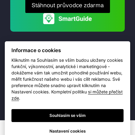
Stáhnout průvodce zdarma
Informace o cookies
Kliknutím na Souhlasím se vším budou uloženy cookies
funkční, výkonnostní, analytické i marketingové -
dokážeme vám tak umožnit pohodlné používání webu,
© 2026 Destinační portál provozuje
Brána Jihlavy
,
měřit funkčnost našeho webu i vás cílit reklamou. Své
příspěvková organizace. Všechna práva vyhrazena.
preference můžete snadno upravit kliknutím na
Nastavení cookies. Kompletní politiku
si můžete přečíst
zde
.
Ochrana osobních údajů
Obchodní podmínky
Souhlasím se vším
Nastavení cookies