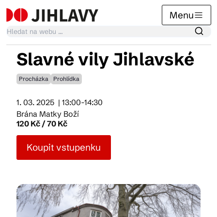
Menu
Slavné vily Jihlavské
Kalendář akcí
Procházka
Prohlídka
1. 03. 2025
| 13:00-14:30
Tradiční akce
Brána Matky Boží
120 Kč / 70 Kč
Články
Koupit vstupenku
Suvenýry
Praktické info