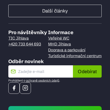
Další články
Pro návštěvníky
Informace
TIC Jihlava
Veřejné WC
+420 733 644 693
MHD Jihlava
Doprava a parkování
Turistické informační centrum
Odběr novinek
Odebírat
Prohlášení o
ochraně osobních údajů
.