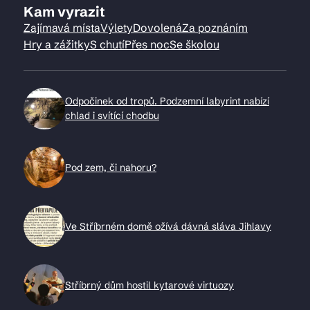
Kam vyrazit
Zajímavá místa
Výlety
Dovolená
Za poznáním
Hry a zážitky
S chutí
Přes noc
Se školou
Odpočinek od tropů. Podzemní labyrint nabízí
chlad i svítící chodbu
Pod zem, či nahoru?
Ve Stříbrném domě ožívá dávná sláva Jihlavy
Stříbrný dům hostil kytarové virtuozy