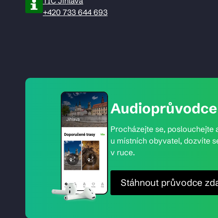
TIC Jihlava
+420 733 644 693
Audioprůvodce 
Procházejte se, poslouchejte a
u místních obyvatel, dozvíte s
v ruce.
Stáhnout průvodce zd