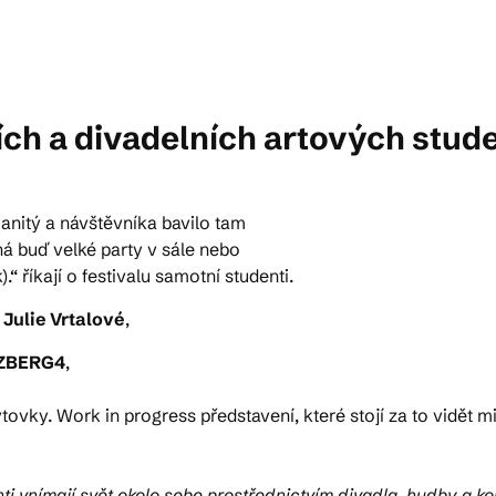
ktické info
ích a divadelních artových stud
m vyrazit
manitý a návštěvníka bavilo tam
CS
EN
DE
ná buď velké party v sále nebo
.“ říkají o festivalu samotní studenti.
a
Julie Vrtalové
,
ZBERG4
,
© 2026 Brána Jihlavy
tovky. Work in progress představení, které stojí za to vidět m
nti vnímají svět okolo sebe prostřednictvím divadla, hudby a ko