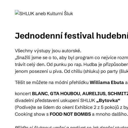
Pra
Jednodenní festival hudebn
Ka
Všechny výstupy jsou autorské.
„Snažili jsme se o to, aby byl program co nejvíce roz
trávit celý den. Od punku po rap. Hudba je přizpůsobe
jenom posezení u piva. Od chillu (shluku) po party (šluk)
Těšit se můžete na módní přehlídku
Williama Ebuta
koncert
BLANC
,
GTA HOUBOU
,
AURELIUS
,
SCHMIT
divadelní představení uskupení SHLUK
„Bytovka“
(Podívejte se lidem do oken! Exhibice 2 z 5 pokojů z by
Cooking show s
FOOD NOT BOMBS
a mnoho dalšího.
Přijďte si šluknout umění a podívat se jak dnešní stude