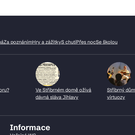
ná
Za poznáním
Hry a zážitky
S chutí
Přes noc
Se školou
oru?
Ve Stříbrném domě ožívá
Stříbrný dům
dávná sláva Jihlavy
virtuozy
Informace