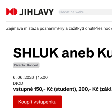
Zajímavá místa
Za poznáním
Hry a zážitky
S chutí
Přes noc
SHLUK aneb Kul
Ka
Divadlo
Koncert
Tr
6. 06. 2026
| 15:00
DIOD
Čl
vstupné 150,- Kč (student), 200,- Kč (zák
Koupit vstupenku
Su