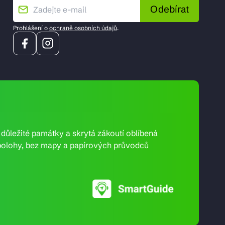
Odebírat
Prohlášení o
ochraně osobních údajů
.
e důležité památky a skrytá zákoutí oblíbená
ní polohy, bez mapy a papírových průvodců