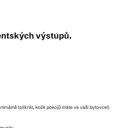
entských výstupů.
inimálně tolikrát, kolik pokojů máte ve vaší bytovce!)
munity.