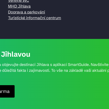
Veřejné WC
MHD Jihlava
Doprava a parkování
Turistické informační centrum
Jihlavou
 objevujte destinaci Jihlava s aplikací SmartGuide. Navštívít
e důležitá fakta i zajímavosti. To vše na základě vaší aktuál
arma