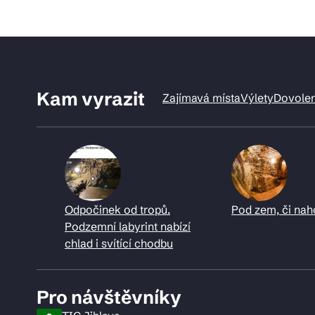
Kam vyrazit
Zajímavá místa
Výlety
Dovole
Odpočinek od tropů.
Pod zem, či nah
Podzemní labyrint nabízí
chlad i svítící chodbu
Pro návštěvníky