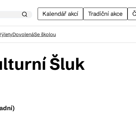
Kalendář akcí
Tradiční akce
Č
Výlety
Dovolená
Se školou
turní Šluk
lendář akcí
adiční akce
ánky
ladní)
venýry