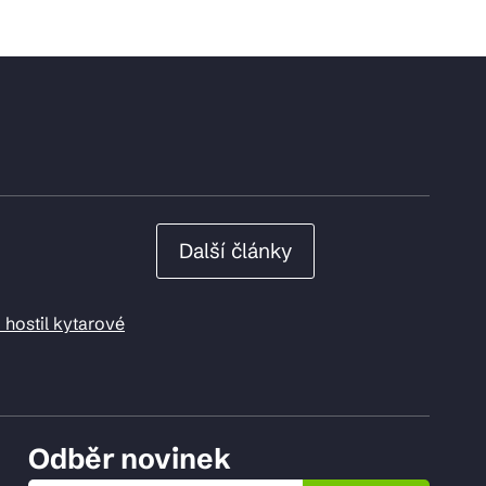
Další články
 hostil kytarové
Odběr novinek