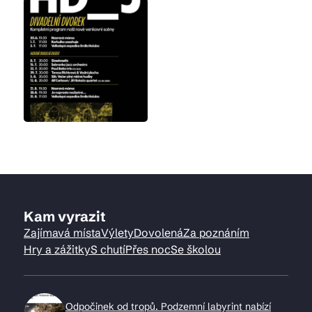
Kam vyrazit
Zajímavá místa
Výlety
Dovolená
Za poznáním
Hry a zážitky
S chutí
Přes noc
Se školou
Odpočinek od tropů. Podzemní labyrint nabízí