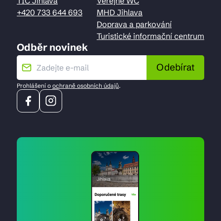
TIC Jihlava
Veřejné WC
+420 733 644 693
MHD Jihlava
Doprava a parkování
Turistické informační centrum
Odběr novinek
Odebírat
Prohlášení o
ochraně osobních údajů
.