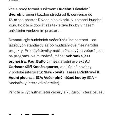
Zcela nový formát s názvem
Hudební Divadelní
dvorek
promění každou středu od 8. července do
12. srpna prostor Divadelního dvorku v komorní hudební
klub. Pojďte si dopřát zážitek z živé hudby v našem
unikátním venkovním prostoru.
Dramaturgie hudebních večerů sází na pestrost – od
jazzových standardů až po multižánrové mezinárodní
projekty. Pro návštěvníky našich Jazzových večerů jsou
na programu velmi známá jména:
Sebranka jazz
orchestra,
Paul Batto
či mezinárodní projekt
Alf
Carlsson/Jiří Kotača quartet
, ale i úplné novinky
v podobě interpretů:
Slawkowitz
,
Tereza Richtrová &
Vodní plocha
a
SIA: Večer plný něžné hudby
(SIA -
Sochařský interaktivní ateliér).
Přijďte si vychutnat letní večery s kulturou, která osvěží.