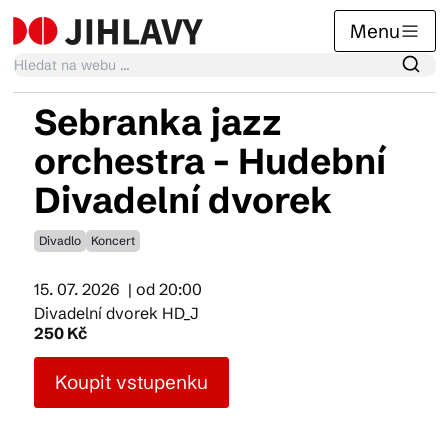
Menu
Sebranka jazz
Kalendář akcí
orchestra - Hudební
Divadelní dvorek
Tradiční akce
Divadlo
Koncert
Články
15. 07. 2026
| od 20:00
Divadelní dvorek HD_J
250 Kč
Suvenýry
Koupit vstupenku
Praktické info