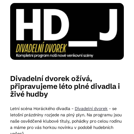
Kam vyrazit
CS
EN
DE
Divadelní dvorek ožívá,
© 2026 Brána Jihlavy
připravujeme léto plné divadla i
živé hudby
Letní scéna Horáckého divadla –
Divadelní dvorek
- se
letošní prázdniny rozjede na plný plyn. Na programu jsou
naše osvědčené klubové tituly, pohádky pro celou rodinu
a máme pro vás horkou novinku v podobě hudebních
večerů.