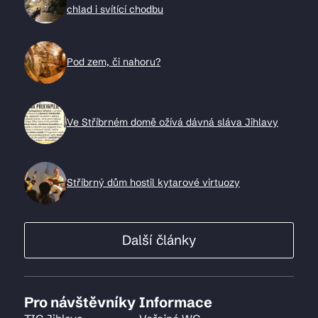
chlad i svítící chodbu
Pod zem, či nahoru?
Ve Stříbrném domě ožívá dávná sláva Jihlavy
Stříbrný dům hostil kytarové virtuozy
Další články
Pro návštěvníky
Informace