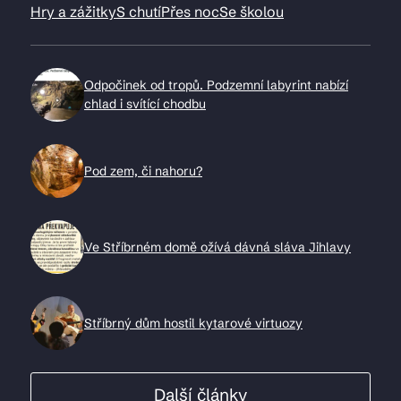
Hry a zážitky
S chutí
Přes noc
Se školou
Odpočinek od tropů. Podzemní labyrint nabízí
chlad i svítící chodbu
Pod zem, či nahoru?
Ve Stříbrném domě ožívá dávná sláva Jihlavy
Stříbrný dům hostil kytarové virtuozy
Další články