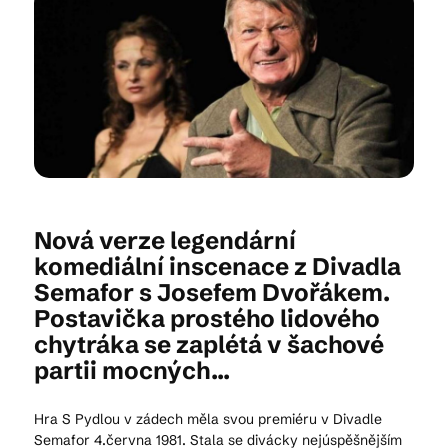
Kam vyrazit
CS
EN
DE
Nová verze legendární
komediální inscenace z Divadla
© 2026 Brána Jihlavy
Semafor s Josefem Dvořákem.
Postavička prostého lidového
chytráka se zaplétá v šachové
partii mocných...
Hra S Pydlou v zádech měla svou premiéru v Divadle
Semafor 4.června 1981. Stala se divácky nejúspěšnějším