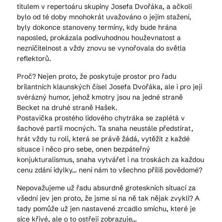
titulem v repertoáru skupiny Josefa Dvořáka, a ačkoli
bylo od té doby mnohokrát uvažováno o jejím stažení,
byly dokonce stanoveny termíny, kdy bude hrána
naposled, prokázala podivuhodnou houževnatost a
nezničitelnost a vždy znovu se vynořovala do světla
reflektorů.
Proč? Nejen proto, že poskytuje prostor pro řadu
brilantních klaunských čísel Josefa Dvořáka, ale i pro její
svérázný humor, jehož kmotry jsou na jedné straně
Becket na druhé straně Hašek.
Postavička prostého lidového chytráka se zaplétá v
šachové partii mocných. Ta snaha neustále předstírat,
hrát vždy tu roli, která se právě žádá, vytěžit z každé
situace i něco pro sebe, onen bezpáteřný
konjukturalismus, snaha vytvářet i na troskách za každou
cenu zdání idylky… není nám to všechno příliš povědomé?
Nepovažujeme už řadu absurdně groteskních situací za
všední jev jen proto, že jsme si na ně tak nějak zvykli? A
tady pomůže už jen nastavené zrcadlo smíchu, které je
sice křivé, ale o to ostřeji zobrazuje…