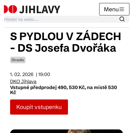
Menu
S PYDLOU V ZÁDECH
Kalendář akcí
- DS Josefa Dvořáka
Divadlo
Tradiční akce
1. 02. 2026
| 19:00
DKO Jihlava
Články
Vstupné předprodej 490, 530 Kč, na místě 530
Kč
Koupit vstupenku
Suvenýry
Praktické info