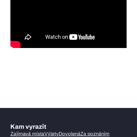
Kam vyrazit
Zajímavá místa
Výlety
Dovolená
Za poznáním