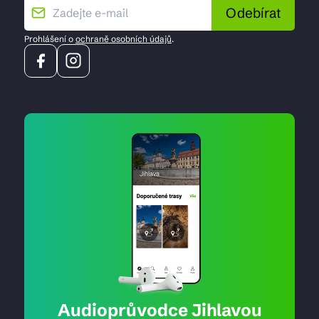
Odebírat
Prohlášení o
ochraně osobních údajů
.
Audioprůvodce Jihlavou