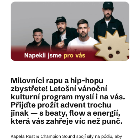
Kam vyrazit
CS
EN
DE
Milovníci rapu a hip-hopu
zbystřete! Letošní vánoční
© 2026 Brána Jihlavy
kulturní program myslí i na vás.
Přijďte prožít advent trochu
jinak — s beaty, flow a energií,
která vás zahřeje víc než punč.
Kapela Rest & Champion Sound spojí síly na pódiu, aby