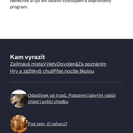
Nenechte si ujít ani ostatní vystoupení a doprovodný
program.
Kam vyrazit
Zajímavá místa
Výlety
Dovolená
Za poznáním
Hry a zážitky
S chutí
Přes noc
Se školou
Odpočinek od tropů. Podzemní labyrint nabízí
chlad i svítící chodbu
Pod zem, či nahoru?