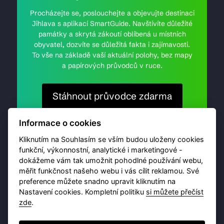
Procházejte se, poslouchejte a objevujte destinaci
Jihlava s aplikací SmartGuide. Navštívíte důležité
památky a skrytá zákoutí oblíbená u místních
obyvatel, dozvíte se důležitá fakta i zajímavosti.
To vše na základě vaší aktuální polohy, bez mapy
a papírových průvodců v ruce.
Stáhnout průvodce zdarma
Informace o cookies
Kliknutím na Souhlasím se vším budou uloženy cookies
funkční, výkonnostní, analytické i marketingové -
dokážeme vám tak umožnit pohodlné používání webu,
měřit funkčnost našeho webu i vás cílit reklamou. Své
preference můžete snadno upravit kliknutím na
Nastavení cookies. Kompletní politiku
si můžete přečíst
zde
.
© 2026 Destinační portál provozuje
Brána Jihlavy
,