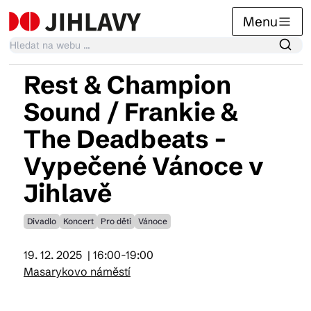
Menu
Rest & Champion
Kalendář akcí
Sound / Frankie &
The Deadbeats -
Tradiční akce
Vypečené Vánoce v
Jihlavě
Články
Divadlo
Koncert
Pro děti
Vánoce
Suvenýry
19. 12. 2025
| 16:00-19:00
Masarykovo náměstí
Praktické info