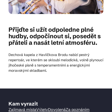
Kam vyrazit
Přijďte si užít odpoledne plné
hudby, odpočinout si, posedět s
CS
EN
DE
přáteli a nasát letní atmosféru.
Dechová kapela z Havlíčkova Brodu nabízí pestrý
repertoár, ve kterém se skloubí melodické, volně plynoucí
jihočeské písně s temperamentními a energickými
© 2026 Brána Jihlavy
moravskými skladbami.
Kam vyrazit
Zajímavá místa
Výlety
Dovolená
Za poznáním