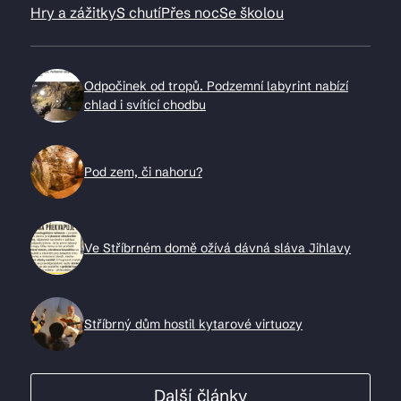
Hry a zážitky
S chutí
Přes noc
Se školou
Odpočinek od tropů. Podzemní labyrint nabízí
chlad i svítící chodbu
Pod zem, či nahoru?
Ve Stříbrném domě ožívá dávná sláva Jihlavy
Stříbrný dům hostil kytarové virtuozy
Další články