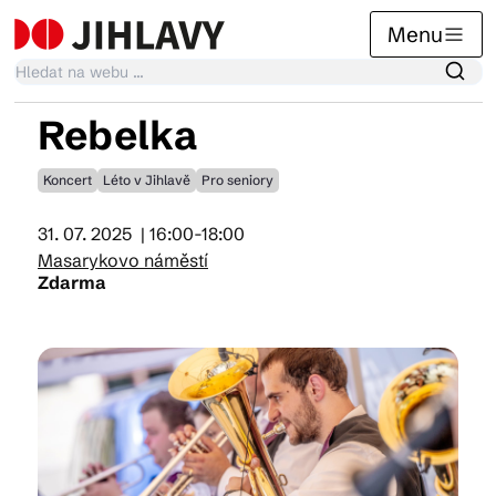
Menu
Rebelka
Kalendář akcí
Koncert
Léto v Jihlavě
Pro seniory
31. 07. 2025
| 16:00-18:00
Tradiční akce
Masarykovo náměstí
Zdarma
Články
Suvenýry
Praktické info