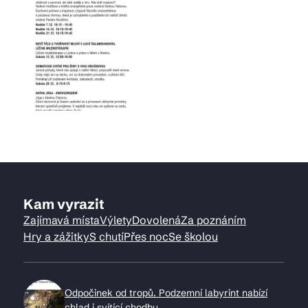
Kam vyrazit
Zajímavá místa
Výlety
Dovolená
Za poznáním
Hry a zážitky
S chutí
Přes noc
Se školou
Odpočinek od tropů. Podzemní labyrint nabízí
chlad i svítící chodbu