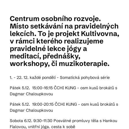
Centrum osobního rozvoje.
Kam vyrazit
Místo setkávání na pravidelných
lekcích. To je projekt Kultivovna,
v rámci kterého realizujeme
CS
EN
DE
pravidelné lekce jógy a
meditací, přednášky,
workshopy, či muzikoterapie.
1. - 22. 12. každé pondělí - Somatická pohybová série
© 2026 Brána Jihlavy
Pátek 5.12. 15:00-16:15 ČCHI KUNG - osm kusů brokátů s
Dagmar Chaloupkovou
Pátek 5.12. 19:00-20:15 ČCHI KUNG - osm kusů brokátů s
Dagmar Chaloupkovou
Sobota 6.12. 9:30-11:30 Posvátné promluvy těla s Hankou
Fialovou, vnitřní jóga. cesta k sobě