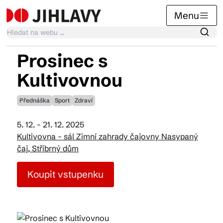
Menu
Prosinec s
Kalendář akcí
Kultivovnou
Přednáška
Sport
Zdraví
Tradiční akce
5. 12. - 21. 12. 2025
Kultivovna - sál Zimní zahrady čajovny Nasypaný
Články
čaj, Stříbrný dům
Koupit vstupenku
Suvenýry
Praktické info