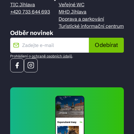
TIC Jihlava
Veřejné WC
+420 733 644 693
MHD Jihlava
Doprava a parkování
Turistické informační centrum
Odběr novinek
Odebírat
Prohlášení o
ochraně osobních údajů
.