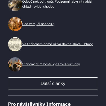
Odpočinek od tropů. Podzemní labyrint nabízí
chlad i svítící chodbu
Pod zem, či nahoru?
Ve Stříbrném domě ožívá dávná sláva Jihlavy
Stříbrný dům hostil kytarové virtuozy
Další články
Pro návštěvníky
Informace