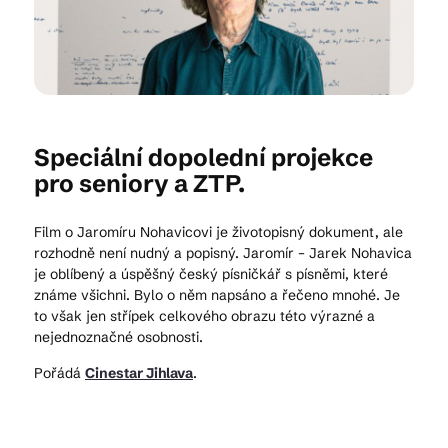
Kam vyrazit
CS
EN
DE
Speciální dopolední projekce
pro seniory a ZTP.
Film o Jaromíru Nohavicovi je životopisný dokument, ale
rozhodně není nudný a popisný. Jaromír – Jarek Nohavica
je oblíbený a úspěšný český písničkář s písněmi, které
© 2026 Brána Jihlavy
známe všichni. Bylo o něm napsáno a řečeno mnohé. Je
to však jen střípek celkového obrazu této výrazné a
nejednoznačné osobnosti.
Pořádá
Cinestar Jihlava
.