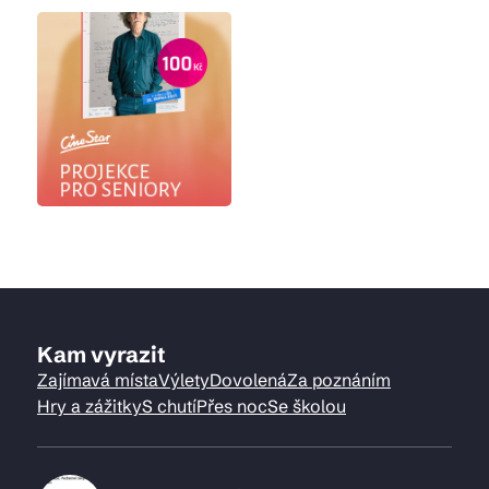
Kam vyrazit
Zajímavá místa
Výlety
Dovolená
Za poznáním
Hry a zážitky
S chutí
Přes noc
Se školou