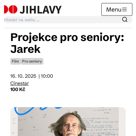
Menu
Projekce pro seniory:
Kalendář akcí
Jarek
Film
Pro seniory
Tradiční akce
16. 10. 2025
| 10:00
Cinestar
Články
100 Kč
Suvenýry
Praktické info