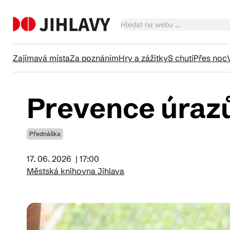
Zajímavá místa
Za poznáním
Hry a zážitky
S chutí
Přes noc
Prevence úraz
Ka
Přednáška
Tr
17. 06. 2026
| 17:00
Městská knihovna Jihlava
Čl
Su