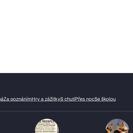
ná
Za poznáním
Hry a zážitky
S chutí
Přes noc
Se školou