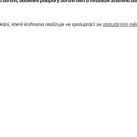
 zdraví, oddělení podpory zdraví dětí a mládeže Státního zd
ání, které knihovna realizuje ve spolupráci se
statutárním mě