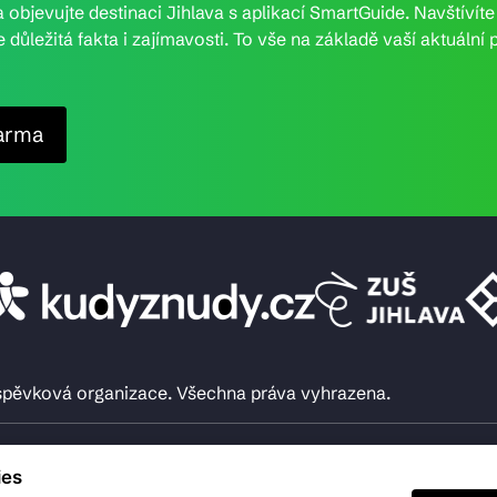
 objevujte destinaci Jihlava s aplikací SmartGuide. Navštívít
e důležitá fakta i zajímavosti. To vše na základě vaší aktuál
arma
íspěvková organizace. Všechna práva vyhrazena.
ies