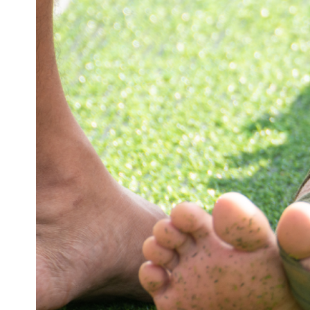
Pra
Ka