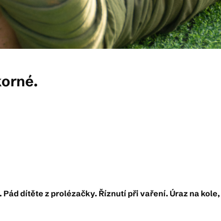
korné.
 Pád dítěte z prolézačky. Říznutí při vaření. Úraz na ko