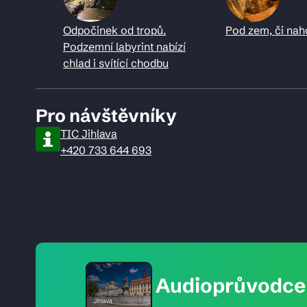
Odpočinek od tropů.
Pod zem, či nah
Podzemní labyrint nabízí
chlad i svítící chodbu
Pro návštěvníky
TIC Jihlava
+420 733 644 693
Audioprůvodce 