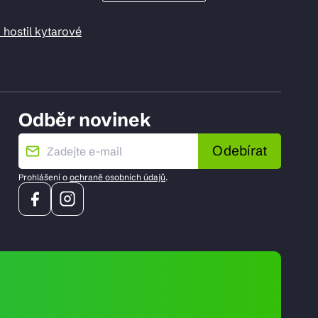
 hostil kytarové
Odběr novinek
Odebírat
Prohlášení o
ochraně osobních údajů
.