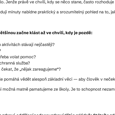
lo. Jenže právě ve chvíli, kdy se něco stane, často rozhoduje to
ují minuty nabídne praktický a srozumitelný pohled na to, j
tšinou začne klást až ve chvíli, kdy je pozdě:
aktivitách stávají nejčastěji?
?
otřeba volat pomoc?
áchranná služba?
ž čekat, že „nějak zareagujeme“?
le pomáhá vědět alespoň základní věci — aby člověk v nečeka
 si možná matně pamatujeme ze školy. Je to schopnost nezamr