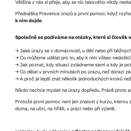
Většina z nás si přeje, aby se nic takového nikdy nesta
Přednáška Prevence úrazů a první pomoc: když rozhod
k nim dojde
.
Společně se podíváme na otázky, které si člověk vě
→ Jaké úrazy se v domácnosti, u dětí nebo při běžných 
→ Co můžeme udělat pro to, aby k nim vůbec nedošlo
→ Jak poznat, kdy situaci zvládneme sami a kdy je p
→ Co dělat v prvních minutách po úrazu, než dorazí z
→ A proč je lepší znát několik jednoduchých kroků ne
Nikdo nechce myslet na úrazy dopředu. Právě proto a
Protože první pomoc není jen znalost z kurzu, kterou
doma, na ulici, na hřišti, v práci nebo při výletě.