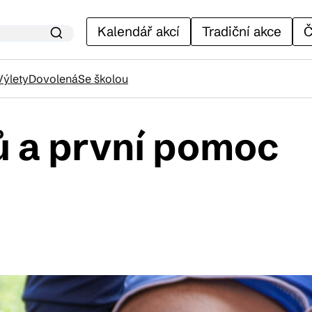
Kalendář akcí
Tradiční akce
Č
Výlety
Dovolená
Se školou
ů a první pomoc
lendář akcí
adiční akce
ánky
venýry