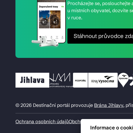
Procházejte se, poslouchejte a
u místních obyvatel, dozvíte s
v ruce.
Stáhnout průvodce zd
© 2026 Destinační portál provozuje
Brána Jihlavy
, př
Ochrana osobních údajů
Obchodní podmínky
Informace o cook