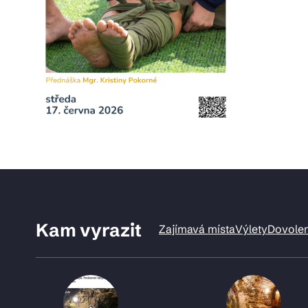
Kam vyrazit
Zajímavá místa
Výlety
Dovole