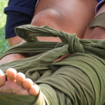
ktické info
m vyrazit
CS
EN
DE
© 2026 Brána Jihlavy