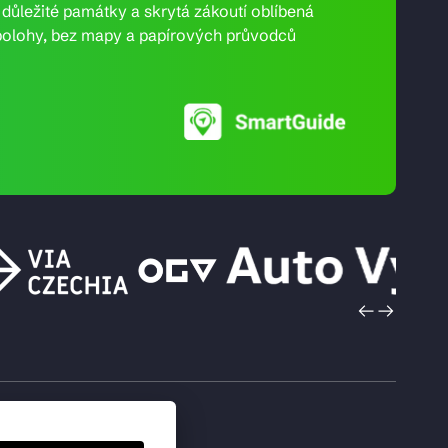
e důležité památky a skrytá zákoutí oblíbená
ní polohy, bez mapy a papírových průvodců