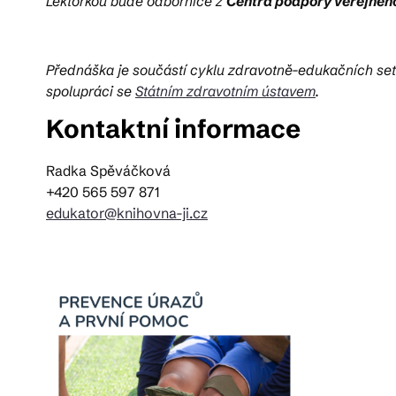
Lektorkou bude odbornice z
Centra podpory veřejného
Přednáška je součástí cyklu zdravotně-edukačních setk
spolupráci se
Státním zdravotním ústavem
.
Kontaktní informace
Radka Spěváčková
+420 565 597 871
edukator@knihovna-ji.cz