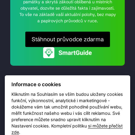
památky a skrytá zákoutí oblíbená u místních
obyvatel, dozvíte se důležitá fakta i zajímavosti.
To vše na základě vaší aktuální polohy, bez mapy
a papírových průvodců v ruce.
Stáhnout průvodce zdarma
Informace o cookies
Kliknutím na Souhlasím se vším budou uloženy cookies
funkční, výkonnostní, analytické i marketingové -
dokážeme vám tak umožnit pohodlné používání webu,
© 2026 Destinační portál provozuje
Brána Jihlavy
,
měřit funkčnost našeho webu i vás cílit reklamou. Své
příspěvková organizace. Všechna práva vyhrazena.
preference můžete snadno upravit kliknutím na
Nastavení cookies. Kompletní politiku
si můžete přečíst
zde
.