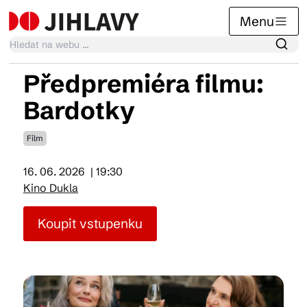
Menu
Předpremiéra filmu:
Kalendář akcí
Bardotky
Film
Tradiční akce
16. 06. 2026
| 19:30
Kino Dukla
Články
Koupit vstupenku
Suvenýry
Praktické info