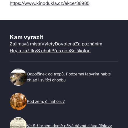
https://www.kinodukla.cz/akce/38985
Kam vyrazit
Zajímavá místa
Výlety
Dovolená
Za poznáním
Hry a zážitky
S chutí
Přes noc
Se školou
Odpočinek od tropů. Podzemní labyrint nabízí
chlad i svítící chodbu
Pod zem, či nahoru?
Ve Stříbrném domě ožívá dávná sláva Jihlavy