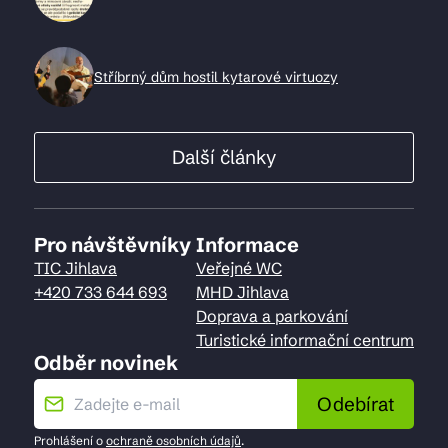
Stříbrný dům hostil kytarové virtuozy
Další články
Pro návštěvníky
Informace
TIC Jihlava
Veřejné WC
+420 733 644 693
MHD Jihlava
Doprava a parkování
Turistické informační centrum
Odběr novinek
Odebírat
Prohlášení o
ochraně osobních údajů
.