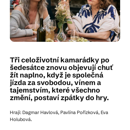
Kam vyrazit
CS
EN
DE
Tři celoživotní kamarádky po
šedesátce znovu objevují chuť
žít naplno, když je společná
© 2026 Brána Jihlavy
jízda za svobodou, vínem a
tajemstvím, které všechno
změní, postaví zpátky do hry.
Hrají: Dagmar Havlová, Pavlína Pořízková, Eva
Holubová.