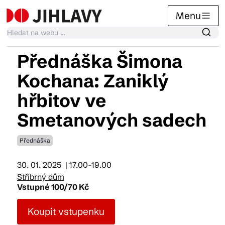
Menu
Přednáška Šimona
Kalendář akcí
Kochana: Zaniklý
hřbitov ve
Tradiční akce
Smetanových sadech
Přednáška
Články
30. 01. 2025
| 17.00-19.00
Stříbrný dům
Suvenýry
Vstupné 100/70 Kč
Koupit vstupenku
Praktické info