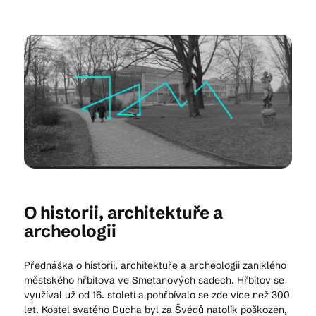
Kam vyrazit
CS
EN
DE
© 2026 Brána Jihlavy
O historii, architektuře a
archeologii
Přednáška o historii, architektuře a archeologii zaniklého
městského hřbitova ve Smetanových sadech. Hřbitov se
využíval už od 16. století a pohřbívalo se zde více než 300
let. Kostel svatého Ducha byl za Švédů natolik poškozen,