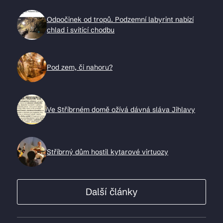
Odpočinek od tropů. Podzemní labyrint nabízí
chlad i svítící chodbu
Pod zem, či nahoru?
Ve Stříbrném domě ožívá dávná sláva Jihlavy
Stříbrný dům hostil kytarové virtuozy
Další články