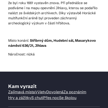
že byl roku 1661 vystavěn znova. Při přednášce se
podíváme i na mapu opevnění Jihlavy, kterou se podařilo
nalézt ze švédských archivech. Díky výstavbě Horácké
multifunkční aréně byl proveden záchranný
archeologický výzkum v části hřbitova.
Místo konání:
Stříbrný dům, Hudební sál, Masarykovo
náměstí 636/21, Jihlava
Náročnost: nízká
Kam vyrazit
Zajímavá místa
Výlety
Dovolená
Za poznáním
Hry a zážitky
S chutí
Přes noc
Se školou