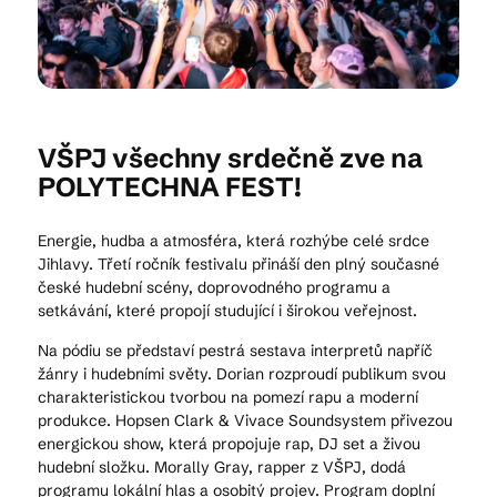
Kam vyrazit
VŠPJ všechny srdečně zve na
CS
EN
DE
POLYTECHNA FEST!
Energie, hudba a atmosféra, která rozhýbe celé srdce
Jihlavy. Třetí ročník festivalu přináší den plný současné
české hudební scény, doprovodného programu a
© 2026 Brána Jihlavy
setkávání, které propojí studující i širokou veřejnost.
Na pódiu se představí pestrá sestava interpretů napříč
žánry i hudebními světy. Dorian rozproudí publikum svou
charakteristickou tvorbou na pomezí rapu a moderní
produkce. Hopsen Clark & Vivace Soundsystem přivezou
energickou show, která propojuje rap, DJ set a živou
hudební složku. Morally Gray, rapper z VŠPJ, dodá
programu lokální hlas a osobitý projev. Program doplní