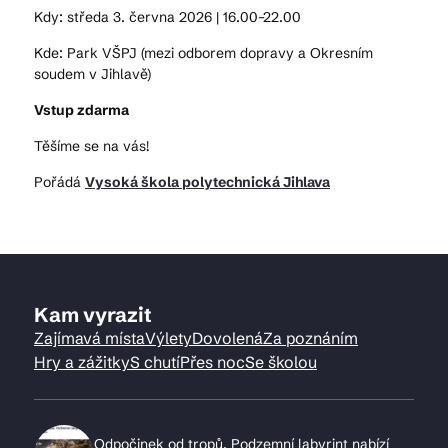
Kdy: středa 3. června 2026 | 16.00–22.00
Kde: Park VŠPJ (mezi odborem dopravy a Okresním
soudem v Jihlavě)
Vstup zdarma
Těšíme se na vás!
Pořádá
Vysoká škola polytechnická Jihlava
Kam vyrazit
Zajímavá místa
Výlety
Dovolená
Za poznáním
Hry a zážitky
S chutí
Přes noc
Se školou
Odpočinek od tropů. Podzemní labyrint nabízí