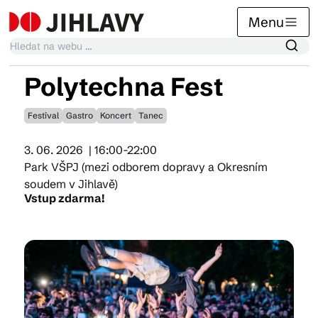
Menu
Polytechna Fest
Kalendář akcí
Festival
Gastro
Koncert
Tanec
3. 06. 2026
| 16:00-22:00
Tradiční akce
Park VŠPJ (mezi odborem dopravy a Okresním
soudem v Jihlavě)
Vstup zdarma!
Články
Suvenýry
Praktické info