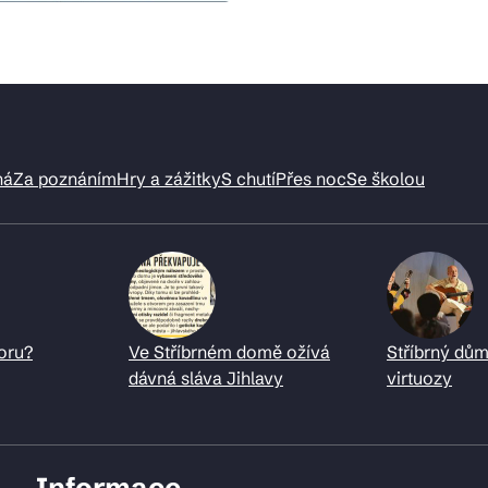
ná
Za poznáním
Hry a zážitky
S chutí
Přes noc
Se školou
oru?
Ve Stříbrném domě ožívá
Stříbrný dům
dávná sláva Jihlavy
virtuozy
Informace