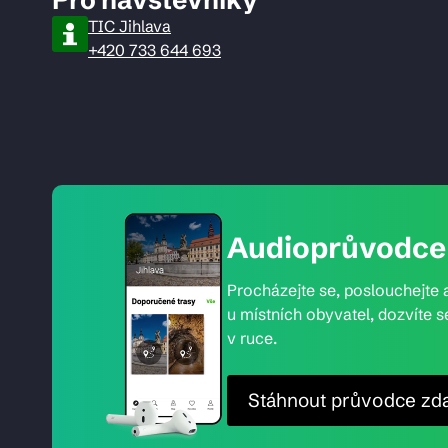
TIC Jihlava
+420 733 644 693
Audioprůvodce 
Procházejte se, poslouchejte a
u místních obyvatel, dozvíte s
v ruce.
Stáhnout průvodce zd