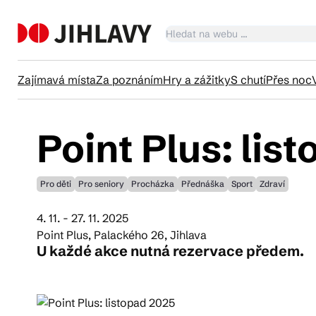
Zajímavá místa
Za poznáním
Hry a zážitky
S chutí
Přes noc
Point Plus: lis
Ka
Pro děti
Pro seniory
Procházka
Přednáška
Sport
Zdraví
Tr
4. 11. - 27. 11. 2025
Point Plus, Palackého 26, Jihlava
Čl
U každé akce nutná rezervace předem.
Su