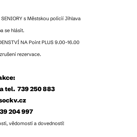
NIORY s Městskou policií Jihlava
 se hlásit.
ENSTVÍ NA Point PLUS 9.00-16.00
 zrušení rezervace.
akce:
 tel. 739 250 883
@sockv.cz
739 204 997
sti, vědomosti a dovednosti!