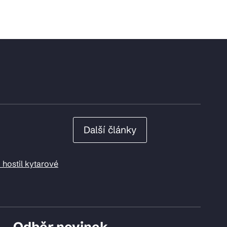
Další články
 hostil kytarové
Odběr novinek