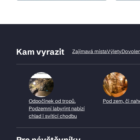
Kam vyrazit
Zajímavá místa
Výlety
Dovole
Odpočinek od tropů.
Pod zem, či nah
Podzemní labyrint nabízí
chlad i svítící chodbu
Pro návštěvníky