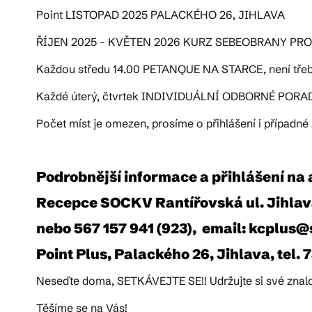
Point LISTOPAD 2025 PALACKÉHO 26, JIHLAVA
ŘÍJEN 2025 - KVĚTEN 2026 KURZ SEBEOBRANY PRO SE
Každou středu 14.00 PETANQUE NA STARCE, není třeba
Každé úterý, čtvrtek INDIVIDUÁLNÍ ODBORNÉ PORAD
Počet míst je omezen, prosíme o přihlášení i případné
Podrobnější informace a přihlášení na 
Recepce SOCKV Rantířovská ul. Jihlava
nebo 567 157 941 (923), email: kcplus
Point Plus, Palackého 26, Jihlava, tel. 
Neseďte doma, SETKÁVEJTE SE!! Udržujte si své znalo
Těšíme se na Vás!