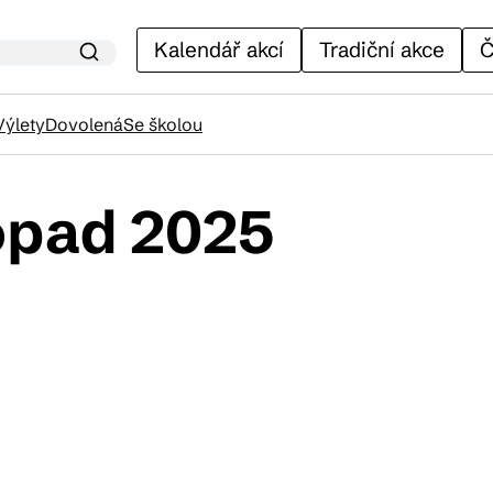
Kalendář akcí
Tradiční akce
Č
Výlety
Dovolená
Se školou
topad 2025
lendář akcí
adiční akce
ánky
venýry