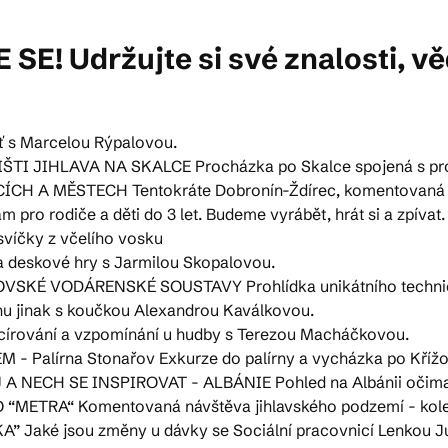
E! Udržujte si své znalosti, vě
ktické info
m vyrazit
ť s Marcelou Rýpalovou.
TI JIHLAVA NA SKALCE Procházka po Skalce spojená s prota
CH A MĚSTECH Tentokráte Dobronín-Ždírec, komentovaná pro
CS
EN
DE
pro rodiče a děti do 3 let. Budeme vyrábět, hrát si a zpívat.
víčky z včelího vosku
a deskové hry s Jarmilou Skopalovou.
SKÉ VODÁRENSKÉ SOUSTAVY Prohlídka unikátního technickéh
hu jinak s koučkou Alexandrou Kaválkovou.
círování a vzpomínání u hudby s Terezou Macháčkovou.
© 2026 Brána Jihlavy
 Palírna Stonařov Exkurze do palírny a vycházka po Křížov
J A NECH SE INSPIROVAT - ALBÁNIE Pohled na Albánii očima
 “METRA“ Komentovaná návštěva jihlavského podzemí - kole
 Jaké jsou změny u dávky se Sociální pracovnicí Lenkou J