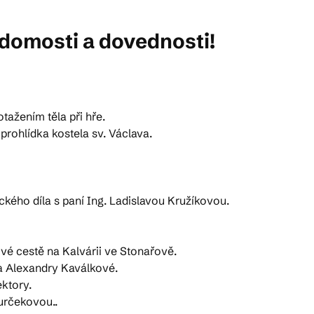
domosti a dovednosti!
žením těla při hře.
hlídka kostela sv. Václava.
o díla s paní Ing. Ladislavou Kružíkovou.
é cestě na Kalvárii ve Stonařově.
 Alexandry Kaválkové.
ktory.
určekovou..