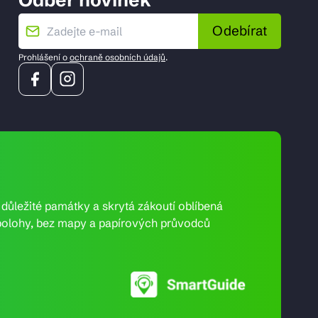
Odebírat
Prohlášení o
ochraně osobních údajů
.
e důležité památky a skrytá zákoutí oblíbená
ní polohy, bez mapy a papírových průvodců