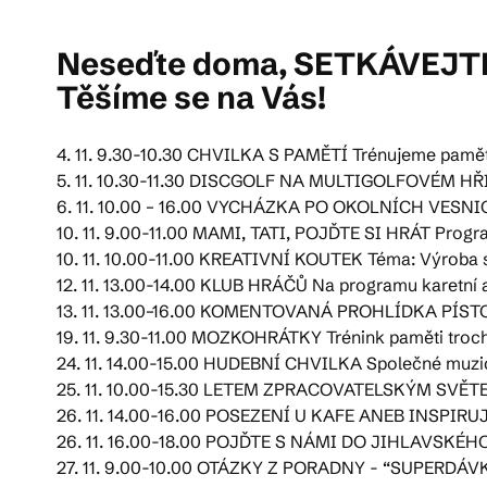
Neseďte doma, SETKÁVEJTE S
Pra
Těšíme se na Vás!
Ka
4. 11. 9.30-10.30 CHVILKA S PAMĚTÍ Trénujeme pamě
5. 11. 10.30-11.30 DISCGOLF NA MULTIGOLFOVÉM HŘIŠ
6. 11. 10.00 – 16.00 VYCHÁZKA PO OKOLNÍCH VESNICÍ
10. 11. 9.00-11.00 MAMI, TATI, POJĎTE SI HRÁT Program 
10. 11. 10.00-11.00 KREATIVNÍ KOUTEK Téma: Výroba s
12. 11. 13.00-14.00 KLUB HRÁČŮ Na programu karetní 
13. 11. 13.00–16.00 KOMENTOVANÁ PROHLÍDKA PÍSTOV
19. 11. 9.30-11.00 MOZKOHRÁTKY Trénink paměti troc
24. 11. 14.00-15.00 HUDEBNÍ CHVILKA Společné muzi
25. 11. 10.00-15.30 LETEM ZPRACOVATELSKÝM SVĚTEM -
26. 11. 14.00-16.00 POSEZENÍ U KAFE ANEB INSPIRU
26. 11. 16.00-18.00 POJĎTE S NÁMI DO JIHLAVSKÉHO
27. 11. 9.00-10.00 OTÁZKY Z PORADNY - “SUPERDÁVKA”