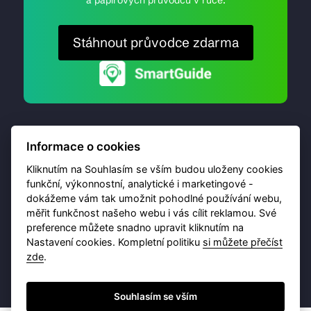
Stáhnout průvodce zdarma
Informace o cookies
Kliknutím na Souhlasím se vším budou uloženy cookies
funkční, výkonnostní, analytické i marketingové -
dokážeme vám tak umožnit pohodlné používání webu,
© 2026 Destinační portál provozuje
Brána Jihlavy
,
měřit funkčnost našeho webu i vás cílit reklamou. Své
příspěvková organizace. Všechna práva vyhrazena.
preference můžete snadno upravit kliknutím na
Nastavení cookies. Kompletní politiku
si můžete přečíst
zde
.
Ochrana osobních údajů
Obchodní podmínky
Souhlasím se vším