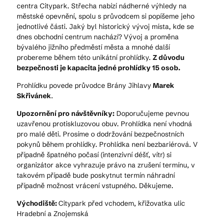
centra Citypark. Střecha nabízí nádherné výhledy na
městské opevnění, spolu s průvodcem si popíšeme jeho
jednotlivé části. Jaký byl historický vývoj místa, kde se
dnes obchodní centrum nachází? Vývoj a proměna
bývalého jižního předměstí města a mnohé další
probereme během této unikátní prohlídky.
Z důvodu
bezpečnosti je kapacita jedné prohlídky 15 osob.
Prohlídku povede průvodce Brány Jihlavy
Marek
Skřivánek
.
Upozornění pro návštěvníky:
Doporučujeme pevnou
uzavřenou protiskluzovou obuv. Prohlídka není vhodná
pro malé děti. Prosíme o dodržování bezpečnostních
pokynů během prohlídky. Prohlídka není bezbariérová. V
případně špatného počasí (intenzivní déšť, vítr) si
organizátor akce vyhrazuje právo na zrušení termínu, v
takovém případě bude poskytnut termín náhradní
případně možnost vrácení vstupného. Děkujeme.
Východiště:
Citypark před vchodem, křižovatka ulic
Hradební a Znojemská