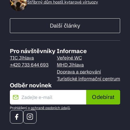
Stříbrný dům hostil kytarové virtuozy
Další články
Pro návštěvníky
Informace
TIC Jihlava
Veřejné WC
+420 733 644 693
MHD Jihlava
Doprava a parkování
Turistické informační centrum
Odběr novinek
Odebírat
Prohlášení o
ochraně osobních údajů
.