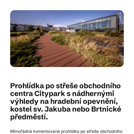
Kam vyrazit
CS
EN
DE
© 2026 Brána Jihlavy
Prohlídka po střeše obchodního
centra Citypark s nádhernými
výhledy na hradební opevnění,
kostel sv. Jakuba nebo Brtnické
předměstí.
Mimořádná komentovaná prohlídka po střeše obchodního