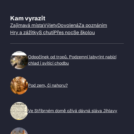
Kam vyrazit
Zajímavá místa
Výlety
Dovolená
Za poznáním
Hry a zážitky
S chutí
Přes noc
Se školou
Odpočinek od tropů. Podzemní labyrint nabízí
chlad i svítící chodbu
Pod zem, či nahoru?
Ve Stříbrném domě ožívá dávná sláva Jihlavy