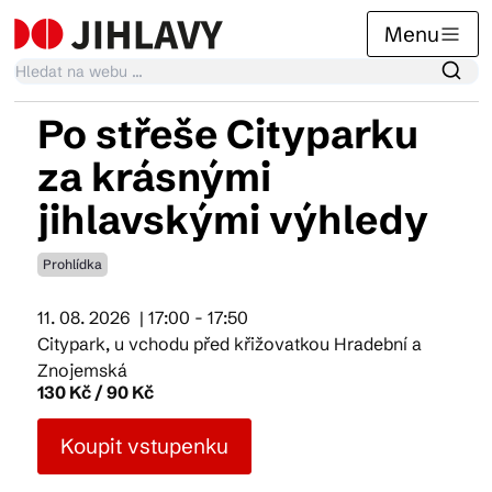
Menu
Po střeše Cityparku
Kalendář akcí
za krásnými
jihlavskými výhledy
Tradiční akce
Prohlídka
Články
11. 08. 2026
| 17:00 - 17:50
Citypark, u vchodu před křižovatkou Hradební a
Znojemská
130 Kč / 90 Kč
Suvenýry
Koupit vstupenku
Praktické info