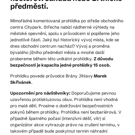
předměstí.
Mimořádná komentovaná prohlídka po střeše obchodního
centra Citypark. Střecha nabízí nádherné výhledy na
městské opevnění, spolu s průvodcem si popíšeme jeho
jednotlivé části. Jaký byl historický vývoj místa, kde se
dnes obchodní centrum nachází? Vývoj a proměna
bývalého jižního předměstí města a mnohé další
probereme během této unikátní prohlídky.
Z důvodu
bezpečnosti je kapacita jedné prohlídky 15 osob.
Prohlídku povede průvodce Brány Jihlavy
Marek
Skřivánek
.
Upozornění pro návštěvníky:
Doporučujeme pevnou
uzavřenou protiskluzovou obuv. Prohlídka není vhodná
pro malé děti. Prosíme o dodržování bezpečnostních
pokynů během prohlídky. Prohlídka není bezbariérová. V
případně špatného počasí (intenzivní déšť, vítr) si
organizátor akce vyhrazuje právo na zrušení termínu, v
takovém případě bude poskytnut termín náhradní