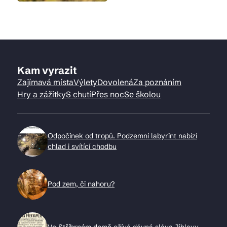
Kam vyrazit
Zajímavá místa
Výlety
Dovolená
Za poznáním
Hry a zážitky
S chutí
Přes noc
Se školou
Odpočinek od tropů. Podzemní labyrint nabízí
chlad i svítící chodbu
Pod zem, či nahoru?