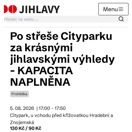
Menu
Po střeše Cityparku
Kalendář akcí
za krásnými
jihlavskými výhledy
Tradiční akce
- KAPACITA
NAPLNĚNA
Články
Prohlídka
Suvenýry
5. 08. 2026
| 17:00 - 17:50
Citypark, u vchodu před křižovatkou Hradební a
Znojemská
130 Kč / 90 Kč
Praktické info