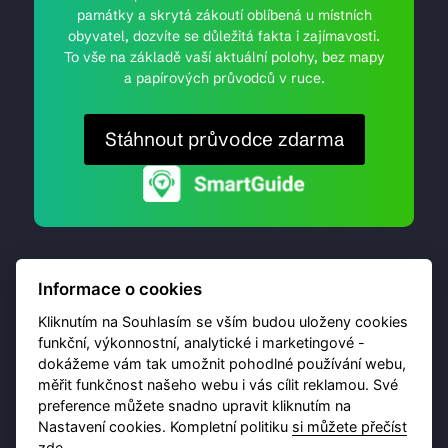
památky a skrytá zákoutí oblíbená u místních
obyvatel, dozvíte se důležitá fakta i zajímavosti.
To vše na základě vaší aktuální polohy, bez mapy
a papírových průvodců v ruce.
Stáhnout průvodce zdarma
Informace o cookies
Kliknutím na Souhlasím se vším budou uloženy cookies
funkční, výkonnostní, analytické i marketingové -
dokážeme vám tak umožnit pohodlné používání webu,
© 2026 Destinační portál provozuje
Brána Jihlavy
,
měřit funkčnost našeho webu i vás cílit reklamou. Své
příspěvková organizace. Všechna práva vyhrazena.
preference můžete snadno upravit kliknutím na
Nastavení cookies. Kompletní politiku
si můžete přečíst
zde
.