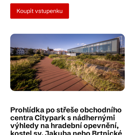
Koupit vstupenku
Kam vyrazit
CS
EN
DE
© 2026 Brána Jihlavy
Prohlídka po střeše obchodního
centra Citypark s nádhernými
výhledy na hradební opevnění,
kostel sv. Jakuba nebo Brtnické