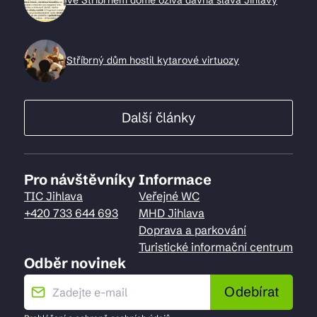
Ve Stříbrném domě ožívá dávná sláva Jihlavy
Stříbrný dům hostil kytarové virtuozy
Další články
Pro návštěvníky
Informace
TIC Jihlava
Veřejné WC
+420 733 644 693
MHD Jihlava
Doprava a parkování
Turistické informační centrum
Odběr novinek
Odebírat