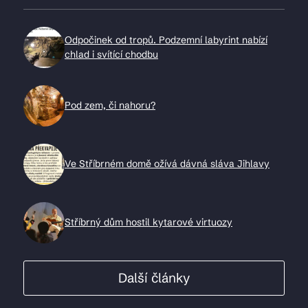
Odpočinek od tropů. Podzemní labyrint nabízí
chlad i svítící chodbu
Pod zem, či nahoru?
Ve Stříbrném domě ožívá dávná sláva Jihlavy
Stříbrný dům hostil kytarové virtuozy
Další články