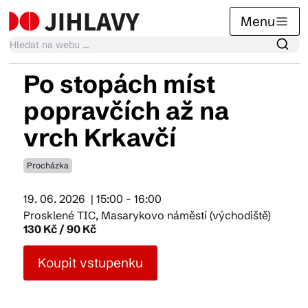
Menu
Po stopách míst
Kalendář akcí
popravčích až na
vrch Krkavčí
Tradiční akce
Procházka
Články
19. 06. 2026
| 15:00 - 16:00
Prosklené TIC, Masarykovo náměstí (východiště)
130 Kč / 90 Kč
Suvenýry
Koupit vstupenku
Praktické info