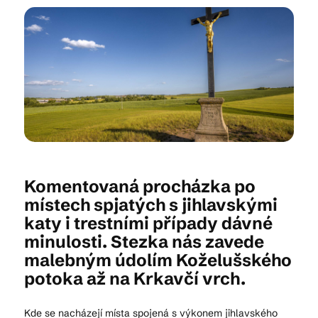
Kam vyrazit
CS
EN
DE
Komentovaná procházka po
© 2026 Brána Jihlavy
místech spjatých s jihlavskými
katy i trestními případy dávné
minulosti. Stezka nás zavede
malebným údolím Koželušského
potoka až na Krkavčí vrch.
Kde se nacházejí místa spojená s výkonem jihlavského