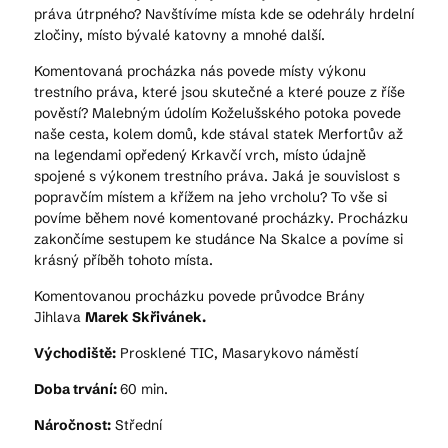
práva útrpného? Navštívíme místa kde se odehrály hrdelní
zločiny, místo bývalé katovny a mnohé další.
Komentovaná procházka nás povede místy výkonu
trestního práva, které jsou skutečné a které pouze z říše
pověstí? Malebným údolím Koželušského potoka povede
naše cesta, kolem domů, kde stával statek Merfortův až
na legendami opředený Krkavčí vrch, místo údajně
spojené s výkonem trestního práva. Jaká je souvislost s
popravčím místem a křížem na jeho vrcholu? To vše si
povíme během nové komentované procházky. Procházku
zakončíme sestupem ke studánce Na Skalce a povíme si
krásný příběh tohoto místa.
Komentovanou procházku povede průvodce Brány
Jihlava
Marek Skřivánek.
Východiště:
Prosklené TIC, Masarykovo náměstí
Doba trvání:
60 min.
Náročnost:
Střední