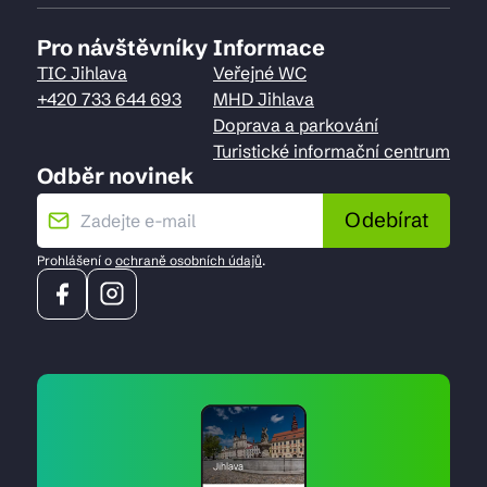
Pro návštěvníky
Informace
TIC Jihlava
Veřejné WC
+420 733 644 693
MHD Jihlava
Doprava a parkování
Turistické informační centrum
Odběr novinek
Odebírat
Prohlášení o
ochraně osobních údajů
.