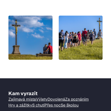
Kam vyrazit
Zajímavá místa
Výlety
Dovolená
Za poznáním
Hry a zážitky
S chutí
Přes noc
Se školou