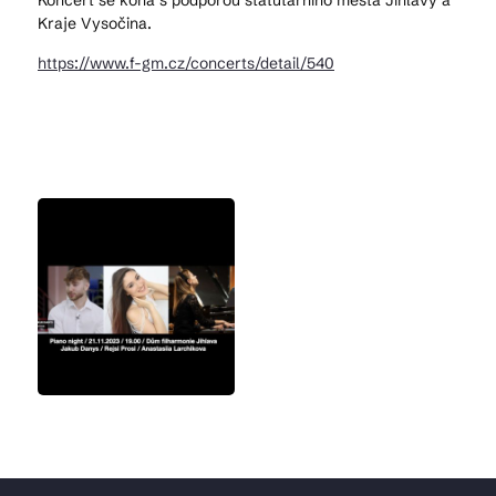
Koncert se koná s podporou statutárního města Jihlavy a
Kraje Vysočina.
https://www.f-gm.cz/concerts/detail/540