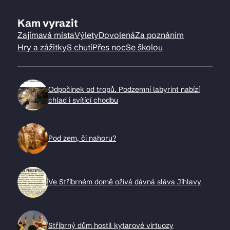
Kam vyrazit
Zajímavá místa
Výlety
Dovolená
Za poznáním
Hry a zážitky
S chutí
Přes noc
Se školou
Odpočinek od tropů. Podzemní labyrint nabízí
chlad i svítící chodbu
Pod zem, či nahoru?
Ve Stříbrném domě ožívá dávná sláva Jihlavy
Stříbrný dům hostil kytarové virtuozy