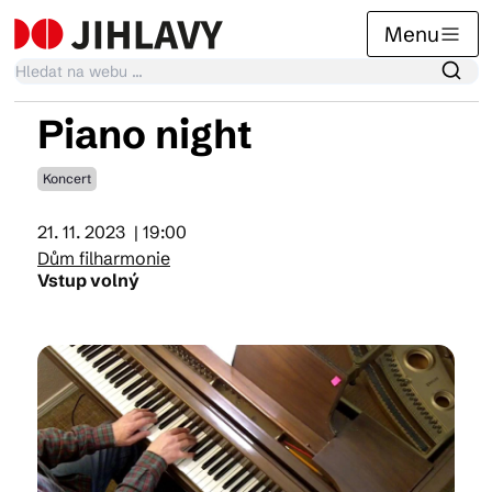
Menu
Piano night
Kalendář akcí
Koncert
21. 11. 2023
| 19:00
Tradiční akce
Dům filharmonie
Vstup volný
Články
Suvenýry
Praktické info