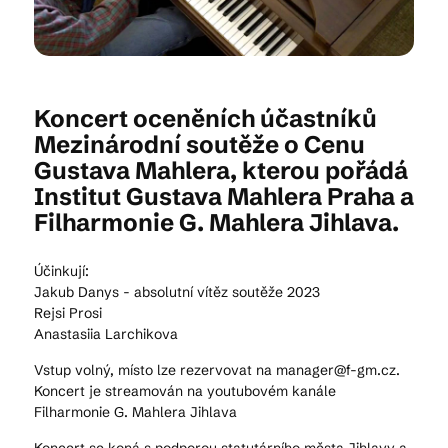
Kam vyrazit
Koncert oceněních účastníků
Mezinárodní soutěže o Cenu
CS
EN
DE
Gustava Mahlera, kterou pořádá
Institut Gustava Mahlera Praha a
Filharmonie G. Mahlera Jihlava.
Účinkují:
© 2026 Brána Jihlavy
Jakub Danys - absolutní vítěz soutěže 2023
Rejsi Prosi
Anastasiia Larchikova
Vstup volný, místo lze rezervovat na manager@f-gm.cz.
Koncert je streamován na youtubovém kanále
Filharmonie G. Mahlera Jihlava