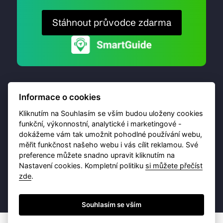
Stáhnout průvodce zdarma
Informace o cookies
Kliknutím na Souhlasím se vším budou uloženy cookies
funkční, výkonnostní, analytické i marketingové -
dokážeme vám tak umožnit pohodlné používání webu,
© 2026 Destinační portál provozuje
Brána Jihlavy
,
měřit funkčnost našeho webu i vás cílit reklamou. Své
příspěvková organizace. Všechna práva vyhrazena.
preference můžete snadno upravit kliknutím na
Nastavení cookies. Kompletní politiku
si můžete přečíst
zde
.
Ochrana osobních údajů
Obchodní podmínky
Souhlasím se vším