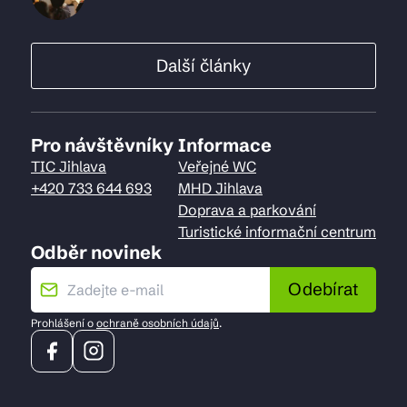
Další články
Pro návštěvníky
Informace
TIC Jihlava
Veřejné WC
+420 733 644 693
MHD Jihlava
Doprava a parkování
Turistické informační centrum
Odběr novinek
Odebírat
Prohlášení o
ochraně osobních údajů
.