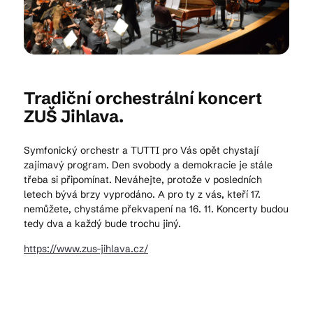
Kam vyrazit
Tradiční orchestrální koncert
CS
EN
DE
ZUŠ Jihlava.
Symfonický orchestr a TUTTI pro Vás opět chystají
zajímavý program. Den svobody a demokracie je stále
třeba si připomínat. Neváhejte, protože v posledních
letech bývá brzy vyprodáno. A pro ty z vás, kteří 17.
© 2026 Brána Jihlavy
nemůžete, chystáme překvapení na 16. 11. Koncerty budou
tedy dva a každý bude trochu jiný.
https://www.zus-jihlava.cz/