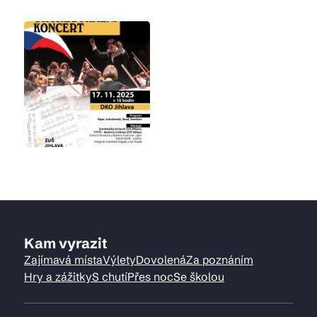
Kam vyrazit
Zajímavá místa
Výlety
Dovolená
Za poznáním
Hry a zážitky
S chutí
Přes noc
Se školou