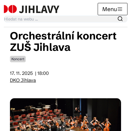
Menu
Orchestrální koncert
Kalendář akcí
ZUŠ Jihlava
Koncert
Tradiční akce
17. 11. 2025
| 18:00
DKO Jihlava
Články
Suvenýry
Praktické info