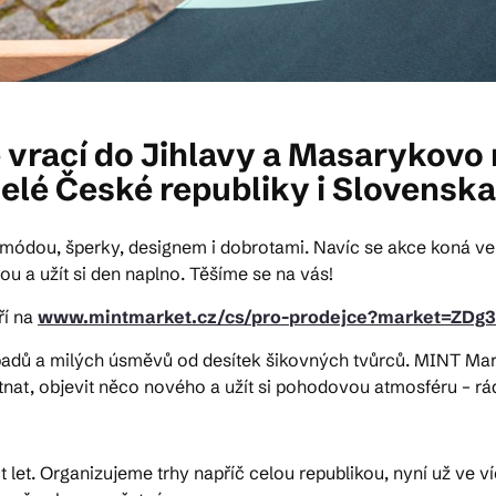
 vrací do Jihlavy a Masarykovo 
celé České republiky i Slovenska
s módou, šperky, designem i dobrotami. Navíc se akce koná ve
urou a užít si den naplno. Těšíme se na vás!
ří na
www.mintmarket.cz/cs/pro-prodejce?market=ZDg
adů a milých úsměvů od desítek šikovných tvůrců. MINT Marke
tnat, objevit něco nového a užít si pohodovou atmosféru – rá
tnáct let. Organizujeme trhy napříč celou republikou, nyní už 