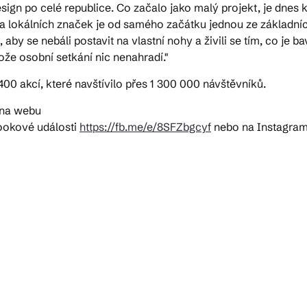
design po celé republice. Co začalo jako malý projekt, je dnes
a lokálních značek je od samého začátku jednou ze základní
aby se nebáli postavit na vlastní nohy a živili se tím, co je
že osobní setkání nic nenahradí."
400 akcí, které navštívilo přes 1 300 000 návštěvníků.
e na webu
ookové události
https://fb.me/e/8SFZbgcyf
nebo na Instagra