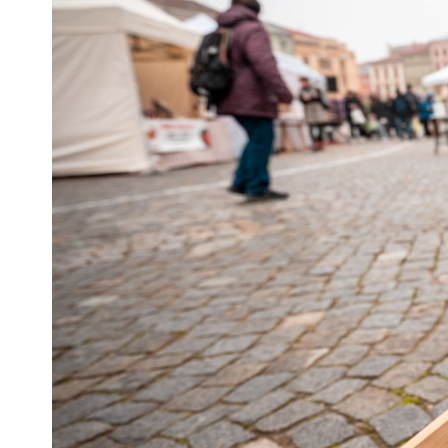
Pra
Ka