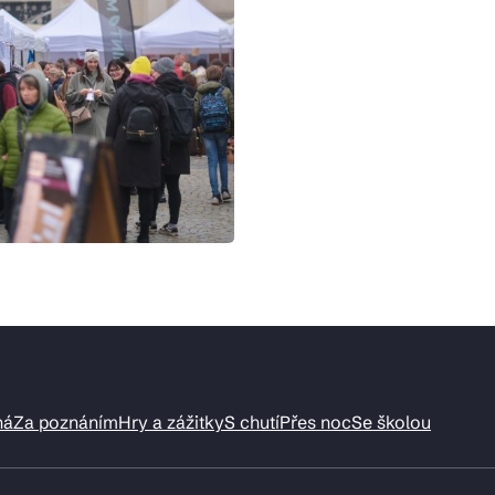
ná
Za poznáním
Hry a zážitky
S chutí
Přes noc
Se školou