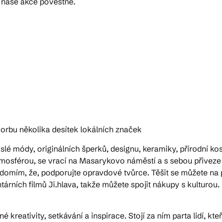
 naše akce pověstné.
vorbu několika desítek lokálních značek
slé módy, originálních šperků, designu, keramiky, přírodní ko
osférou, se vrací na Masarykovo náměstí a s sebou přiveze ně
vědomím, že, podporujte opravdové tvůrce. Těšit se můžete na
rních filmů Ji.hlava, takže můžete spojit nákupy s kulturou.
é kreativity, setkávání a inspirace. Stojí za ním parta lidí, 