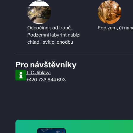
Odpočinek od tropů.
Pod zem, či nah
Podzemní labyrint nabízí
chlad i svítící chodbu
Pro návštěvníky
TIC Jihlava
+420 733 644 693