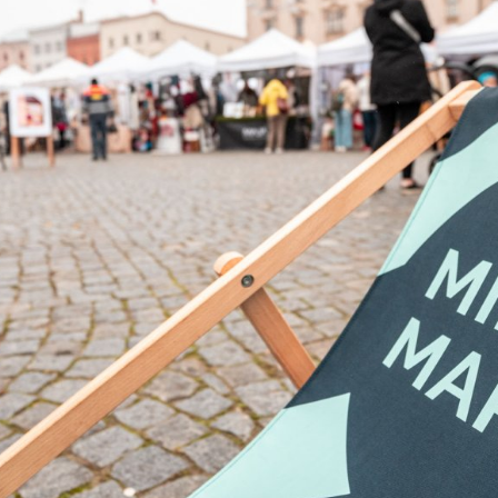
ktické info
m vyrazit
CS
EN
DE
© 2026 Brána Jihlavy