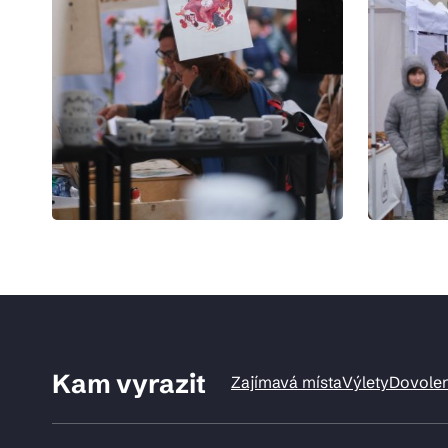
Kam vyrazit
Zajímavá místa
Výlety
Dovole