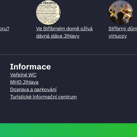
oru?
Ve Stříbrném domě ožívá
Stříbrný dům
dávná sláva Jihlavy
virtuozy
Informace
Veřejné WC
MHD Jihlava
Doprava a parkování
Turistické informační centrum