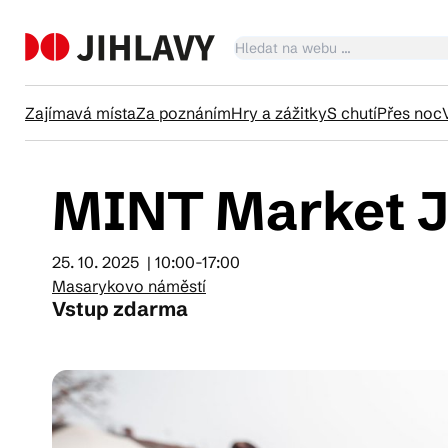
Zajímavá místa
Za poznáním
Hry a zážitky
S chutí
Přes noc
MINT Market J
Ka
25. 10. 2025
| 10:00-17:00
Tr
Masarykovo náměstí
Vstup zdarma
Čl
Su