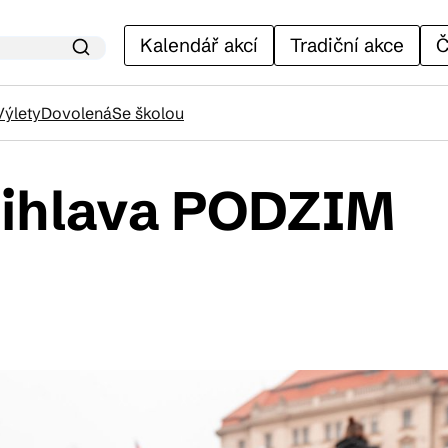
Kalendář akcí
Tradiční akce
Č
Výlety
Dovolená
Se školou
ihlava PODZIM
lendář akcí
adiční akce
ánky
venýry