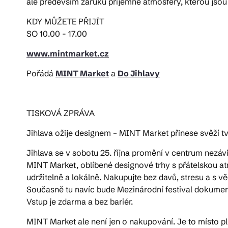
ale především záruku příjemné atmosféry, kterou jsou
KDY MŮŽETE PŘIJÍT
SO 10.00 - 17.00
www.mintmarket.cz
Pořádá
MINT Market
a
Do Jihlavy
TISKOVÁ ZPRÁVA
Jihlava ožije designem – MINT Market přinese svěží t
Jihlava se v sobotu 25. října promění v centrum nezávi
MINT Market, oblíbené designové trhy s přátelskou atm
udržitelně a lokálně. Nakupujte bez davů, stresu a s 
Současně tu navíc bude Mezinárodní festival dokumentá
Vstup je zdarma a bez bariér.
MINT Market ale není jen o nakupování. Je to místo pln