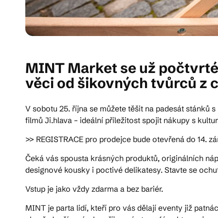
MINT Market se už počtvrté
věci od šikovných tvůrců z 
V sobotu 25. října se můžete těšit na padesát stánků 
filmů Ji.hlava – ideální příležitost spojit nákupy s kult
>> REGISTRACE pro prodejce bude otevřená do 14. zá
Čeká vás spousta krásných produktů, originálních náp
designové kousky i poctivé delikatesy. Stavte se ochu
Vstup je jako vždy zdarma a bez bariér.
MINT je parta lidí, kteří pro vás dělají eventy již pa