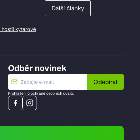
Další články
 hostil kytarové
Odběr novinek
Odebírat
Prohlášení o
ochraně osobních údajů
.