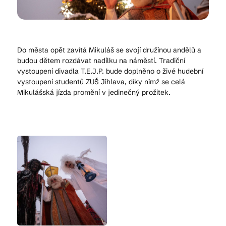
Kam vyrazit
Do města opět zavítá Mikuláš se svojí družinou andělů a
budou dětem rozdávat nadílku na náměstí. Tradiční
vystoupení divadla T.E.J.P. bude doplněno o živé hudební
CS
EN
DE
vystoupení studentů ZUŠ Jihlava, díky nimž se celá
Mikulášská jízda promění v jedinečný prožitek.
© 2026 Brána Jihlavy