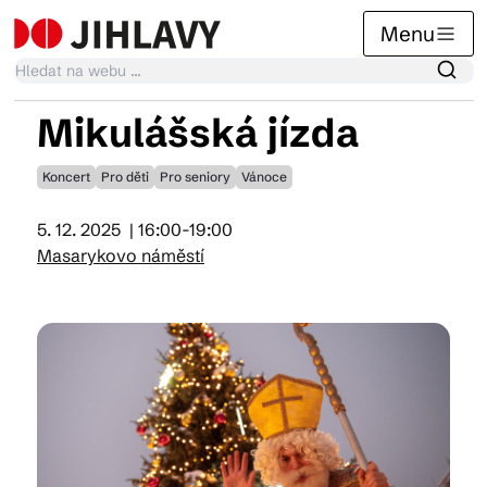
Menu
Mikulášská jízda
Kalendář akcí
Koncert
Pro děti
Pro seniory
Vánoce
5. 12. 2025
| 16:00-19:00
Tradiční akce
Masarykovo náměstí
Články
Suvenýry
Praktické info