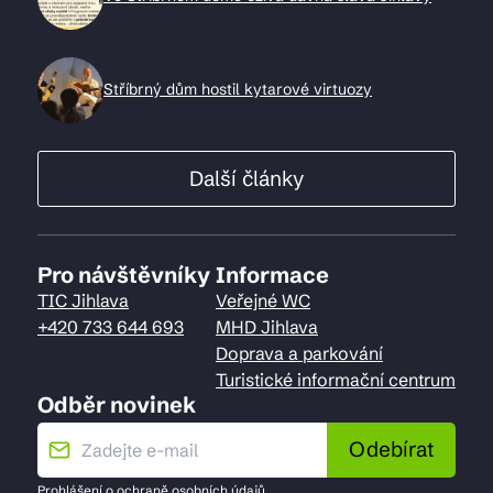
Stříbrný dům hostil kytarové virtuozy
Další články
Pro návštěvníky
Informace
TIC Jihlava
Veřejné WC
+420 733 644 693
MHD Jihlava
Doprava a parkování
Turistické informační centrum
Odběr novinek
Odebírat
Prohlášení o
ochraně osobních údajů
.