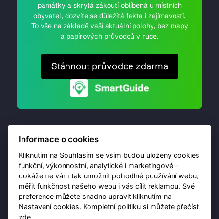
památky a skrytá zákoutí oblíbená u místních
obyvatel, dozvíte se důležitá fakta i zajímavosti.
To vše na základě vaší aktuální polohy, bez mapy
a papírových průvodců v ruce.
Stáhnout průvodce zdarma
Informace o cookies
Kliknutím na Souhlasím se vším budou uloženy cookies
funkční, výkonnostní, analytické i marketingové -
dokážeme vám tak umožnit pohodlné používání webu,
© 2026 Destinační portál provozuje
Brána Jihlavy
,
měřit funkčnost našeho webu i vás cílit reklamou. Své
příspěvková organizace. Všechna práva vyhrazena.
preference můžete snadno upravit kliknutím na
Nastavení cookies. Kompletní politiku
si můžete přečíst
zde
.