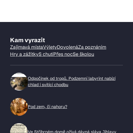
Kam vyrazit
Zajímavá místa
Výlety
Dovolená
Za poznáním
Hry a zážitky
S chutí
Přes noc
Se školou
Odpočinek od tropů. Podzemní labyrint nabízí
chlad i svítící chodbu
Pod zem, či nahoru?
Ve Stříbrném domě ožívá dávná sláva Jihlavy