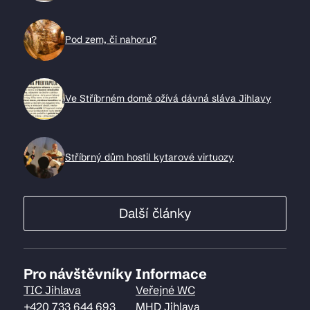
Pod zem, či nahoru?
Ve Stříbrném domě ožívá dávná sláva Jihlavy
Stříbrný dům hostil kytarové virtuozy
Další články
Pro návštěvníky
Informace
TIC Jihlava
Veřejné WC
+420 733 644 693
MHD Jihlava