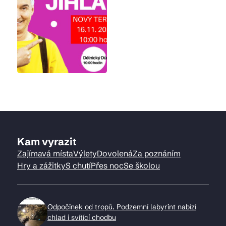
Kam vyrazit
Zajímavá místa
Výlety
Dovolená
Za poznáním
Hry a zážitky
S chutí
Přes noc
Se školou
Odpočinek od tropů. Podzemní labyrint nabízí
chlad i svítící chodbu