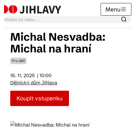
Menu
Michal Nesvadba:
Kalendář akcí
Michal na hraní
Pro děti
Tradiční akce
16. 11. 2025
| 10:00
Dělnický dům Jihlava
Články
Koupit vstupenku
Suvenýry
Praktické info