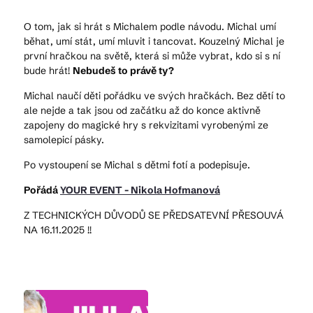
O tom, jak si hrát s Michalem podle návodu. Michal umí
běhat, umí stát, umí mluvit i tancovat. Kouzelný Michal je
Kam vyrazit
první hračkou na světě, která si může vybrat, kdo si s ní
bude hrát!
Nebudeš to právě ty?
Michal naučí děti pořádku ve svých hračkách. Bez dětí to
CS
EN
DE
ale nejde a tak jsou od začátku až do konce aktivně
zapojeny do magické hry s rekvizitami vyrobenými ze
samolepicí pásky.
Po vystoupení se Michal s dětmi fotí a podepisuje.
Pořádá
YOUR EVENT - Nikola Hofmanová
© 2026 Brána Jihlavy
Z TECHNICKÝCH DŮVODŮ SE PŘEDSATEVNÍ PŘESOUVÁ
NA 16.11.2025 !!