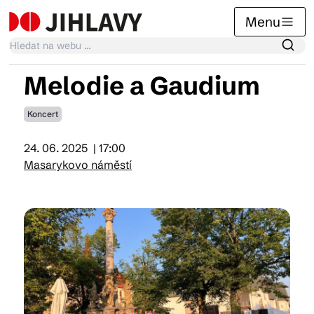
Menu
Melodie a Gaudium
Kalendář akcí
Koncert
24. 06. 2025
| 17:00
Tradiční akce
Masarykovo náměstí
Články
Suvenýry
Praktické info