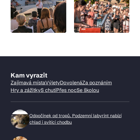
Kam vyrazit
Zajímavá místa
Výlety
Dovolená
Za poznáním
Hry a zážitky
S chutí
Přes noc
Se školou
Odpočinek od tropů. Podzemní labyrint nabízí
chlad i svítící chodbu