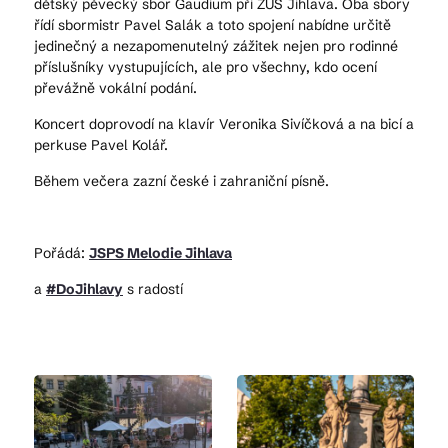
dětský pěvecký sbor Gaudium při ZUŠ Jihlava. Oba sbory
řídí sbormistr Pavel Salák a toto spojení nabídne určitě
jedinečný a nezapomenutelný zážitek nejen pro rodinné
příslušníky vystupujících, ale pro všechny, kdo ocení
převážně vokální podání.
Koncert doprovodí na klavír Veronika Sivíčková a na bicí a
perkuse Pavel Kolář.
Během večera zazní české i zahraniční písně.
Pořádá:
JSPS Melodie Jihlava
a
#DoJihlavy
s radostí