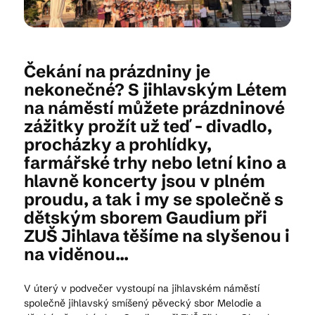
Kam vyrazit
Čekání na prázdniny je
nekonečné? S jihlavským Létem
na náměstí můžete prázdninové
CS
EN
DE
zážitky prožít už teď - divadlo,
procházky a prohlídky,
farmářské trhy nebo letní kino a
hlavně koncerty jsou v plném
proudu, a tak i my se společně s
© 2026 Brána Jihlavy
dětským sborem Gaudium při
ZUŠ Jihlava těšíme na slyšenou i
na viděnou...
V úterý v podvečer vystoupí na jihlavském náměstí
společně jihlavský smíšený pěvecký sbor Melodie a