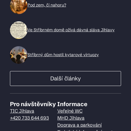
Pod zem, či nahoru?
Ve Stříbrném domě ožívá dávná sláva Jihlavy
Stříbrný dům hostil kytarové virtuozy
Další články
Pro návštěvníky
Informace
TIC Jihlava
Veřejné WC
+420 733 644 693
MHD Jihlava
Doprava a parkování