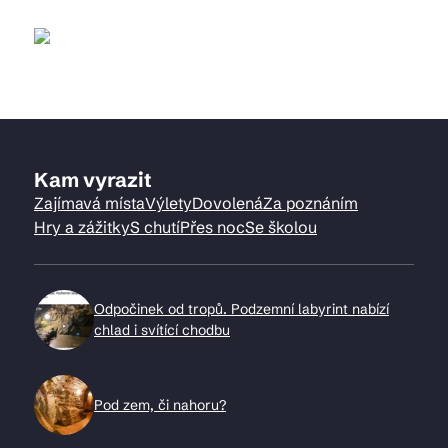
Kam vyrazit
Zajímavá místa
Výlety
Dovolená
Za poznáním
Hry a zážitky
S chutí
Přes noc
Se školou
Odpočinek od tropů. Podzemní labyrint nabízí
chlad i svítící chodbu
Pod zem, či nahoru?