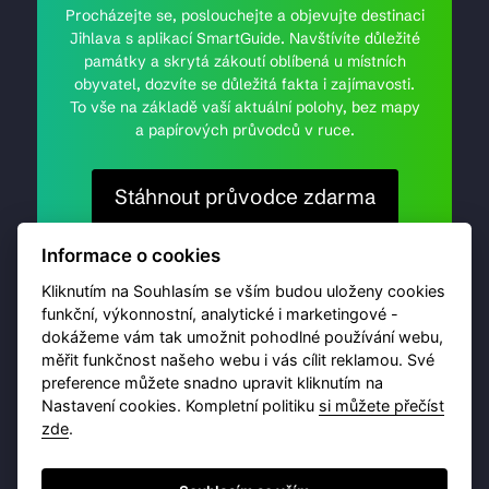
Procházejte se, poslouchejte a objevujte destinaci
Jihlava s aplikací SmartGuide. Navštívíte důležité
památky a skrytá zákoutí oblíbená u místních
obyvatel, dozvíte se důležitá fakta i zajímavosti.
To vše na základě vaší aktuální polohy, bez mapy
a papírových průvodců v ruce.
Stáhnout průvodce zdarma
Informace o cookies
Kliknutím na Souhlasím se vším budou uloženy cookies
funkční, výkonnostní, analytické i marketingové -
dokážeme vám tak umožnit pohodlné používání webu,
měřit funkčnost našeho webu i vás cílit reklamou. Své
preference můžete snadno upravit kliknutím na
Nastavení cookies. Kompletní politiku
si můžete přečíst
zde
.
© 2026 Destinační portál provozuje
Brána Jihlavy
,
příspěvková organizace. Všechna práva vyhrazena.