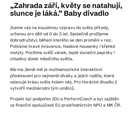
„Zahrada září, květy se natahují,
slunce je láká.” Baby divadlo
Kam vyrazit
Zveme vás na kouzelnou výpravu do světa přírody,
určenou pro děti od 0 do 3 let. Společně prožijeme
dobrodružství, během kterého se den promění v noc.
CS
EN
DE
Potkáme hravé mravence, hladové housenky i křehké
motýly. Pocítíme svěží vánek, teplé sluneční paprsky i
chladivý dotek měsíčního světla.
Má-ma Země-mě je multisenzorické interaktivní
představení pro nejmenší diváky a jejich rodiče, které
oslavuje krásu světa kolem nás. Pro Horácké divadlo ji
© 2026 Brána Jihlavy
vytvořil mezinárodní tým umělců.
Projekt byl podpořen IDU a PerformCzech a byl zajištěn
za finanční spoluúčasti EU prostřednictvím NPO a MK ČR.