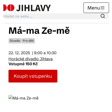
Menu
Má-ma Ze-mě
Kalendář akcí
Divadlo
Pro děti
22. 12. 2025
| 9:00 a 10:30
Tradiční akce
Horácké divadlo Jihlava
Vstupné 150 Kč
Články
Koupit vstupenku
Suvenýry
Praktické info