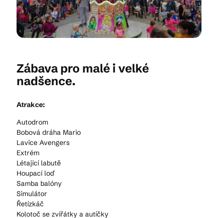
Kam vyrazit
Zábava pro malé i velké
CS
EN
DE
nadšence.
Atrakce:
Autodrom
Bobová dráha Mario
© 2026 Brána Jihlavy
Lavice Avengers
Extrém
Létající labutě
Houpací loď
Samba balóny
Simulátor
Řetízkáč
Kolotoč se zvířátky a autíčky