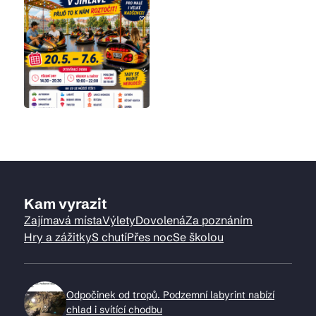
Kam vyrazit
Zajímavá místa
Výlety
Dovolená
Za poznáním
Hry a zážitky
S chutí
Přes noc
Se školou
Odpočinek od tropů. Podzemní labyrint nabízí
chlad i svítící chodbu