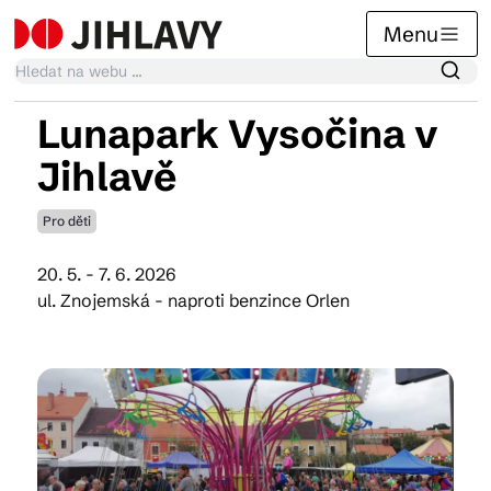
Menu
Lunapark Vysočina v
Kalendář akcí
Jihlavě
Pro děti
Tradiční akce
20. 5. - 7. 6. 2026
ul. Znojemská - naproti benzince Orlen
Články
Suvenýry
Praktické info