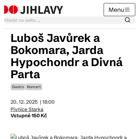
Menu
Luboš Javůrek a
Kalendář akcí
Bokomara, Jarda
Hypochondr a Divná
Tradiční akce
Parta
Gastro
Koncert
Články
20. 12. 2025
| 18:00
Pivnice Starka
Suvenýry
Vstupné 150 Kč
Praktické info