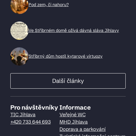
Pod zem, či nahoru?
Ve Stříbrném domě ožívá dávná sláva Jihlavy
Stříbrný dům hostil kytarové virtuozy
Další články
Pro návštěvníky
Informace
TIC Jihlava
Veřejné WC
+420 733 644 693
MHD Jihlava
Doprava a parkování