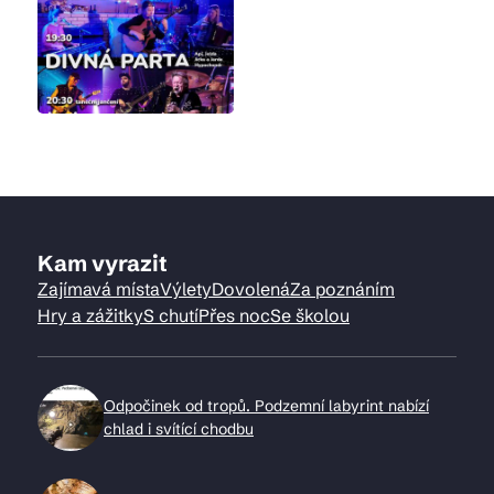
Kam vyrazit
Zajímavá místa
Výlety
Dovolená
Za poznáním
Hry a zážitky
S chutí
Přes noc
Se školou
Odpočinek od tropů. Podzemní labyrint nabízí
chlad i svítící chodbu