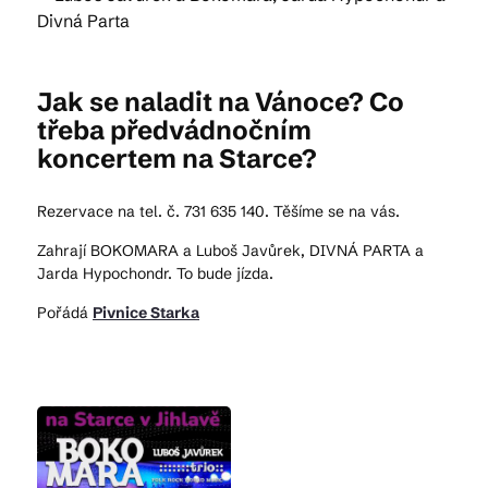
Kam vyrazit
Jak se naladit na Vánoce? Co
třeba předvádnočním
koncertem na Starce?
CS
EN
DE
Rezervace na tel. č. 731 635 140. Těšíme se na vás.
Zahrají BOKOMARA a Luboš Javůrek, DIVNÁ PARTA a
Jarda Hypochondr. To bude jízda.
© 2026 Brána Jihlavy
Pořádá
Pivnice Starka