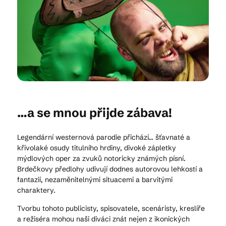
Kam vyrazit
CS
EN
DE
…a se mnou přijde zábava!
Legendární westernová parodie přichází… šťavnaté a
© 2026 Brána Jihlavy
křivolaké osudy titulního hrdiny, divoké zápletky
mýdlových oper za zvuků notoricky známých písní.
Brdečkovy předlohy udivují dodnes autorovou lehkostí a
fantazií, nezaměnitelnými situacemi a barvitými
charaktery.
Tvorbu tohoto publicisty, spisovatele, scenáristy, kreslíře
a režiséra mohou naši diváci znát nejen z ikonických