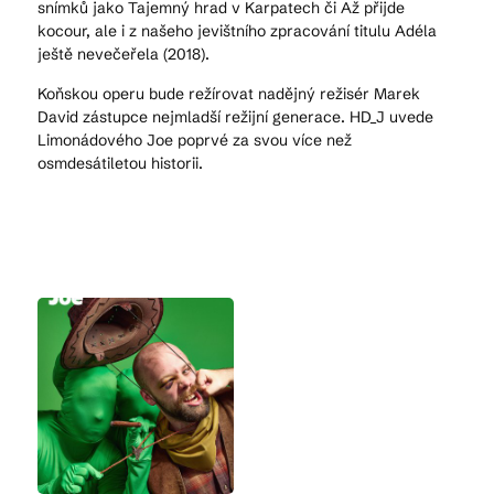
snímků jako Tajemný hrad v Karpatech či Až přijde
kocour, ale i z našeho jevištního zpracování titulu Adéla
ještě nevečeřela (2018).
Koňskou operu bude režírovat nadějný režisér Marek
David zástupce nejmladší režijní generace. HD_J uvede
Limonádového Joe poprvé za svou více než
osmdesátiletou historii.