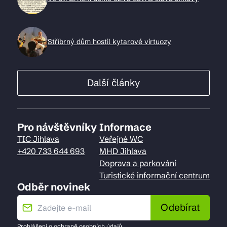
Stříbrný dům hostil kytarové virtuozy
Další články
Pro návštěvníky
Informace
TIC Jihlava
Veřejné WC
+420 733 644 693
MHD Jihlava
Doprava a parkování
Turistické informační centrum
Odběr novinek
Odebírat
Prohlášení o
ochraně osobních údajů
.