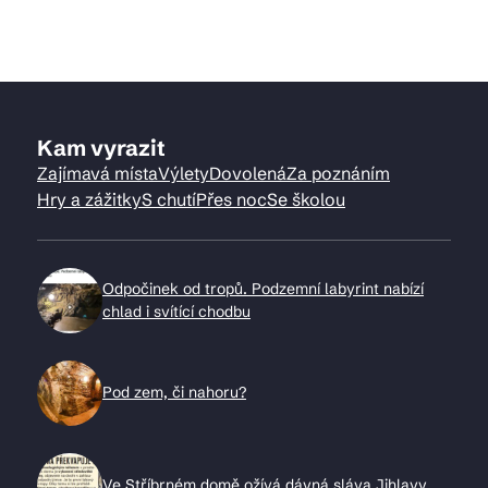
Kam vyrazit
Zajímavá místa
Výlety
Dovolená
Za poznáním
Hry a zážitky
S chutí
Přes noc
Se školou
Odpočinek od tropů. Podzemní labyrint nabízí
chlad i svítící chodbu
Pod zem, či nahoru?
Ve Stříbrném domě ožívá dávná sláva Jihlavy