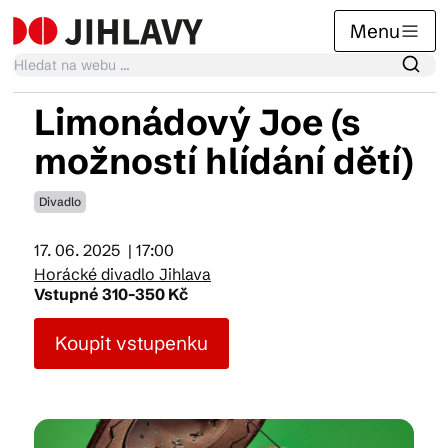
Menu
Limonádový Joe (s
Kalendář akcí
možností hlídání dětí)
Divadlo
Tradiční akce
17. 06. 2025
| 17:00
Horácké divadlo Jihlava
Články
Vstupné 310-350 Kč
Koupit vstupenku
Suvenýry
Praktické info