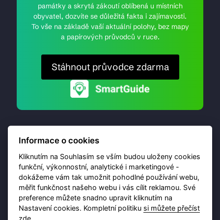
památky a skrytá zákoutí oblíbená u místních
obyvatel, dozvíte se důležitá fakta i zajímavosti.
To vše na základě vaší aktuální polohy, bez mapy
a papírových průvodců v ruce.
Stáhnout průvodce zdarma
Informace o cookies
Kliknutím na Souhlasím se vším budou uloženy cookies
funkční, výkonnostní, analytické i marketingové -
dokážeme vám tak umožnit pohodlné používání webu,
© 2026 Destinační portál provozuje
Brána Jihlavy
,
měřit funkčnost našeho webu i vás cílit reklamou. Své
příspěvková organizace. Všechna práva vyhrazena.
preference můžete snadno upravit kliknutím na
Nastavení cookies. Kompletní politiku
si můžete přečíst
zde
.