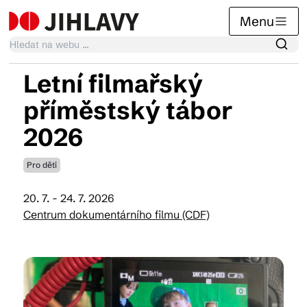
Menu
Letní filmařský
Kalendář akcí
příměstský tábor
2026
Tradiční akce
Pro děti
Články
20. 7. - 24. 7. 2026
Centrum dokumentárního filmu (CDF)
Suvenýry
Praktické info