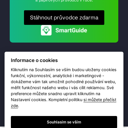
Stáhnout průvodce zdarma
Informace o cookies
Kliknutím na Souhlasím se vším budou uloženy cookies
funkční, výkonnostní, analytické i marketingové -
dokážeme vám tak umožnit pohodlné používání webu,
© 2026 Destinační portál provozuje
Brána Jihlavy
,
měřit funkčnost našeho webu i vás cílit reklamou. Své
příspěvková organizace. Všechna práva vyhrazena.
preference můžete snadno upravit kliknutím na
Nastavení cookies. Kompletní politiku
si můžete přečíst
zde
.
Ochrana osobních údajů
Obchodní podmínky
Souhlasím se vším