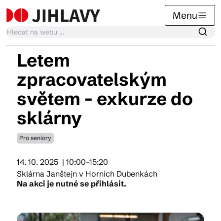
Menu
Letem
Kalendář akcí
zpracovatelským
světem - exkurze do
Tradiční akce
sklárny
Pro seniory
Články
14. 10. 2025
| 10:00-15:20
Sklárna Janštejn v Horních Dubenkách
Suvenýry
Na akci je nutné se přihlásit.
Praktické info