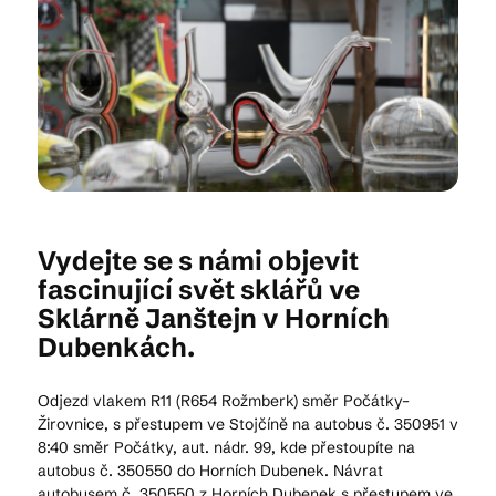
Kam vyrazit
CS
EN
DE
Vydejte se s námi objevit
fascinující svět sklářů ve
© 2026 Brána Jihlavy
Sklárně Janštejn v Horních
Dubenkách.
Odjezd vlakem R11 (R654 Rožmberk) směr Počátky–
Žirovnice, s přestupem ve Stojčíně na autobus č. 350951 v
8:40 směr Počátky, aut. nádr. 99, kde přestoupíte na
autobus č. 350550 do Horních Dubenek. Návrat
autobusem č. 350550 z Horních Dubenek s přestupem ve