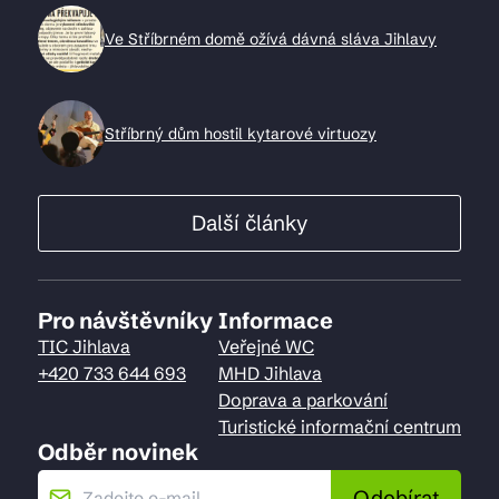
Ve Stříbrném domě ožívá dávná sláva Jihlavy
Stříbrný dům hostil kytarové virtuozy
Další články
Pro návštěvníky
Informace
TIC Jihlava
Veřejné WC
+420 733 644 693
MHD Jihlava
Doprava a parkování
Turistické informační centrum
Odběr novinek
Odebírat