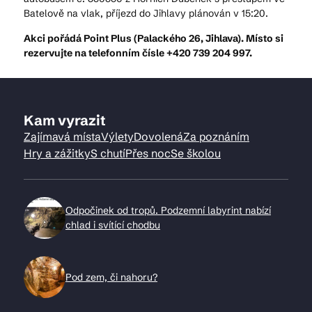
Batelově na vlak, příjezd do Jihlavy plánován v 15:20.
Akci pořádá Point Plus (Palackého 26, Jihlava). Místo si
rezervujte na telefonním čísle +420 739 204 997.
Kam vyrazit
Zajímavá místa
Výlety
Dovolená
Za poznáním
Hry a zážitky
S chutí
Přes noc
Se školou
Odpočinek od tropů. Podzemní labyrint nabízí
chlad i svítící chodbu
Pod zem, či nahoru?