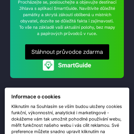
Procházejte se, poslouchejte a objevujte destinaci
Jihlava s aplikací SmartGuide. Navštívíte důležité
památky a skrytá zákoutí oblíbená u místních
obyvatel, dozvíte se důležitá fakta i zajímavosti.
To vše na základě vaší aktuální polohy, bez mapy
a papírových průvodců v ruce.
Stáhnout průvodce zdarma
Informace o cookies
Kliknutím na Souhlasím se vším budou uloženy cookies
funkční, výkonnostní, analytické i marketingové -
dokážeme vám tak umožnit pohodlné používání webu,
© 2026 Destinační portál provozuje
Brána Jihlavy
,
měřit funkčnost našeho webu i vás cílit reklamou. Své
příspěvková organizace. Všechna práva vyhrazena.
preference můžete snadno upravit kliknutím na