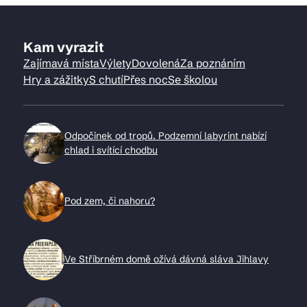
Kam vyrazit
Zajímavá místa
Výlety
Dovolená
Za poznáním
Hry a zážitky
S chutí
Přes noc
Se školou
Odpočinek od tropů. Podzemní labyrint nabízí
chlad i svítící chodbu
Pod zem, či nahoru?
Ve Stříbrném domě ožívá dávná sláva Jihlavy