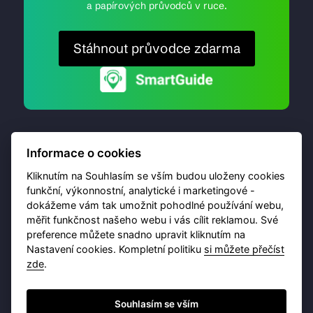
a papírových průvodců v ruce.
Stáhnout průvodce zdarma
Informace o cookies
Kliknutím na Souhlasím se vším budou uloženy cookies
funkční, výkonnostní, analytické i marketingové -
dokážeme vám tak umožnit pohodlné používání webu,
© 2026 Destinační portál provozuje
Brána Jihlavy
,
měřit funkčnost našeho webu i vás cílit reklamou. Své
příspěvková organizace. Všechna práva vyhrazena.
preference můžete snadno upravit kliknutím na
Nastavení cookies. Kompletní politiku
si můžete přečíst
zde
.
Ochrana osobních údajů
Obchodní podmínky
Souhlasím se vším