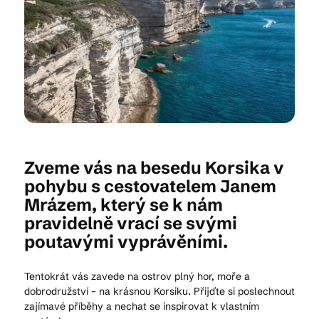
Kam vyrazit
CS
EN
DE
Zveme vás na besedu Korsika v
pohybu s cestovatelem Janem
© 2026 Brána Jihlavy
Mrázem, který se k nám
pravidelně vrací se svými
poutavými vyprávěními.
Tentokrát vás zavede na ostrov plný hor, moře a
dobrodružství – na krásnou Korsiku. Přijďte si poslechnout
zajímavé příběhy a nechat se inspirovat k vlastním