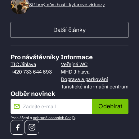
Stříbrný dům hostil kytarové virtuozy
Další články
Pro návštěvníky
Informace
TIC Jihlava
Veřejné WC
+420 733 644 693
MHD Jihlava
Doprava a parkování
Turistické informační centrum
Odběr novinek
Odebírat
Prohlášení o
ochraně osobních údajů
.