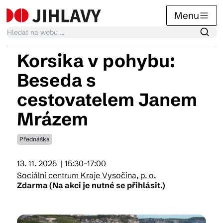
Menu
Korsika v pohybu:
Kalendář akcí
Beseda s
cestovatelem Janem
Tradiční akce
Mrázem
Přednáška
Články
13. 11. 2025
| 15:30-17:00
Sociální centrum Kraje Vysočina, p. o.
Suvenýry
Zdarma (Na akci je nutné se přihlásit.)
Praktické info