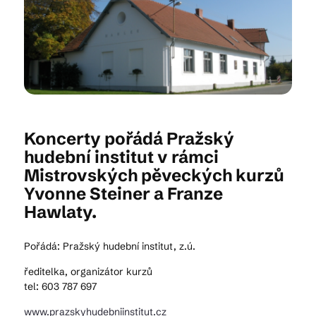
Kam vyrazit
CS
EN
DE
Koncerty pořádá Pražský
hudební institut v rámci
Mistrovských pěveckých kurzů
Yvonne Steiner a Franze
© 2026 Brána Jihlavy
Hawlaty.
Pořádá: Pražský hudební institut, z.ú.
ředitelka, organizátor kurzů
tel: 603 787 697
www.prazskyhudebniinstitut.cz