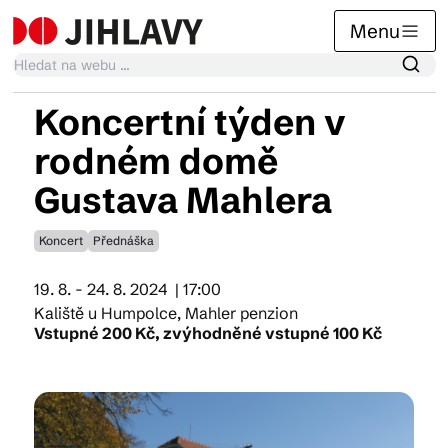
Menu
Koncertní týden v
Kalendář akcí
rodném domě
Gustava Mahlera
Tradiční akce
Koncert
Přednáška
Články
19. 8. - 24. 8. 2024
| 17:00
Kaliště u Humpolce, Mahler penzion
Vstupné 200 Kč, zvýhodněné vstupné 100 Kč
Suvenýry
Praktické info