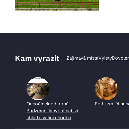
Kam vyrazit
Zajímavá místa
Výlety
Dovole
Odpočinek od tropů.
Pod zem, či nah
Podzemní labyrint nabízí
chlad i svítící chodbu