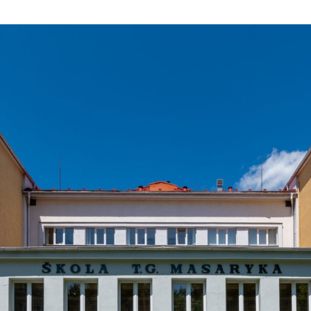
ktické info
m vyrazit
CS
EN
DE
© 2026 Brána Jihlavy