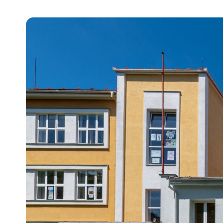
Pra
Ka