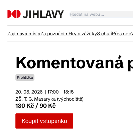
Zajímavá místa
Za poznáním
Hry a zážitky
S chutí
Přes noc
Komentovaná p
Ka
Prohlídka
Tr
20. 08. 2026
| 17:00 - 18:15
ZŠ. T. G. Masaryka (východiště)
Čl
130 Kč / 90 Kč
Koupit vstupenku
Su