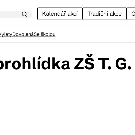
Kalendář akcí
Tradiční akce
Č
Výlety
Dovolená
Se školou
rohlídka ZŠ T. G
lendář akcí
adiční akce
ánky
venýry