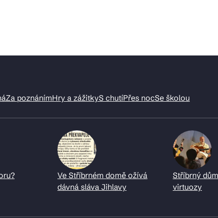
ná
Za poznáním
Hry a zážitky
S chutí
Přes noc
Se školou
oru?
Ve Stříbrném domě ožívá
Stříbrný dům
dávná sláva Jihlavy
virtuozy