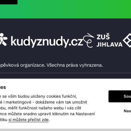
íspěvková organizace. Všechna práva vyhrazena.
ies
Sou
m se vším budou uloženy cookies funkční,
ké i marketingové - dokážeme vám tak umožnit
bu, měřit funkčnost našeho webu i vás cílit
Nas
nce můžete snadno upravit kliknutím na Nastavení
itiku
si můžete přečíst zde
.