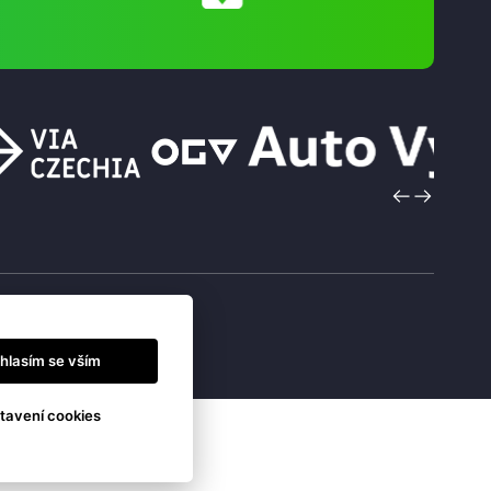
hlasím se vším
tavení cookies