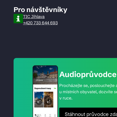
Pro návštěvníky
TIC Jihlava
+420 733 644 693
Audioprůvodce 
Procházejte se, poslouchejte a
u místních obyvatel, dozvíte s
v ruce.
Stáhnout průvodce zd