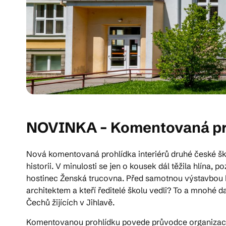
NOVINKA – Komentovaná proh
Nová komentovaná prohlídka interiérů druhé české šk
historii. V minulosti se jen o kousek dál těžila hlína,
hostinec Ženská trucovna. Před samotnou výstavbou bud
architektem a kteří ředitelé školu vedli? To a mnohé 
Čechů žijících v Jihlavě.
Komentovanou prohlídku povede průvodce organizac