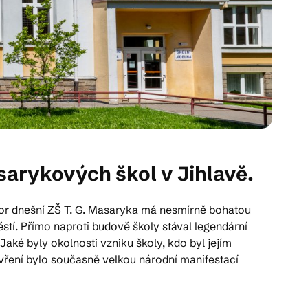
arykových škol v Jihlavě.
tor dnešní ZŠ T. G. Masaryka má nesmírně bohatou
městí. Přímo naproti budově školy stával legendární
aké byly okolnosti vzniku školy, kdo byl jejím
tevření bylo současně velkou národní manifestací