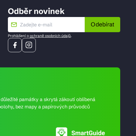
Odběr novinek
Odebírat
Prohlášení o
ochraně osobních údajů
.
e důležité památky a skrytá zákoutí oblíbená
ní polohy, bez mapy a papírových průvodců