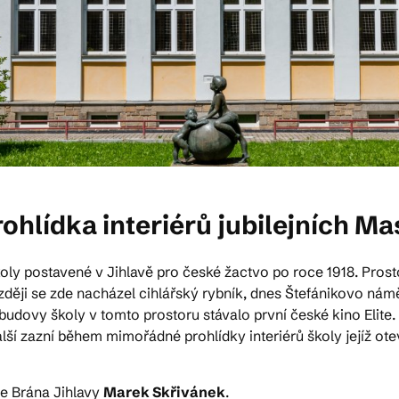
lídka interiérů jubilejních Mas
oly postavené v Jihlavě pro české žactvo po roce 1918. Pros
 později se zde nacházel cihlářský rybník, dnes Štefánikovo ná
ovy školy v tomto prostoru stávalo první české kino Elite. J
další zazní během mimořádné prohlídky interiérů školy jejíž o
e Brána Jihlavy
Marek Skřivánek
.