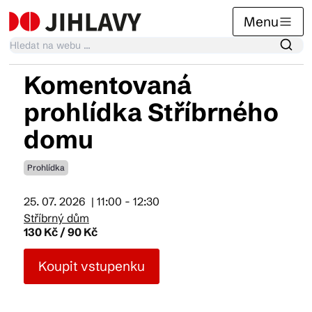
Menu
Komentovaná
Kalendář akcí
prohlídka Stříbrného
domu
Tradiční akce
Prohlídka
Články
25. 07. 2026
| 11:00 - 12:30
Stříbrný dům
130 Kč / 90 Kč
Suvenýry
Koupit vstupenku
Praktické info