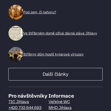
Pod zem, či nahoru?
Ve Stříbrném domě ožívá dávná sláva Jihlavy
Stříbrný dům hostil kytarové virtuozy
Další články
Pro návštěvníky
Informace
TIC Jihlava
Veřejné WC
+420 733 644 693
MHD Jihlava