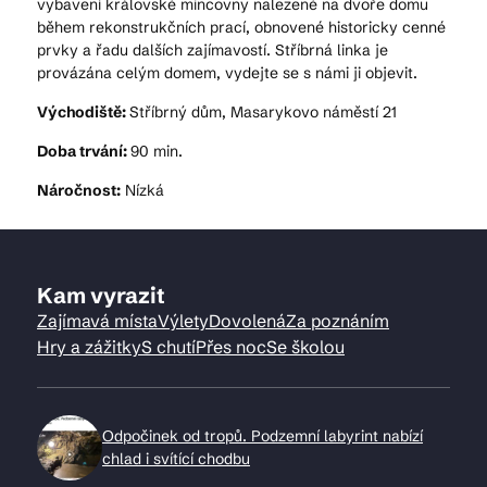
vybavení královské mincovny nalezené na dvoře domu
během rekonstrukčních prací, obnovené historicky cenné
prvky a řadu dalších zajímavostí. Stříbrná linka je
provázána celým domem, vydejte se s námi ji objevit.
Východiště:
Stříbrný dům, Masarykovo náměstí 21
Doba trvání:
90 min.
Náročnost:
Nízká
Kam vyrazit
Zajímavá místa
Výlety
Dovolená
Za poznáním
Hry a zážitky
S chutí
Přes noc
Se školou
Odpočinek od tropů. Podzemní labyrint nabízí
chlad i svítící chodbu