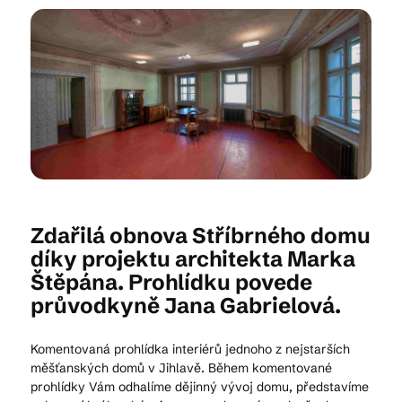
Kam vyrazit
CS
EN
DE
Zdařilá obnova Stříbrného domu
© 2026 Brána Jihlavy
díky projektu architekta Marka
Štěpána. Prohlídku povede
průvodkyně Jana Gabrielová.
Komentovaná prohlídka interiérů jednoho z nejstarších
měšťanských domů v Jihlavě. Během komentované
prohlídky Vám odhalíme dějinný vývoj domu, představíme