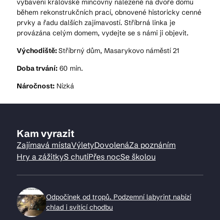
vybavení královské mincovny nalezené na dvoře domu
během rekonstrukčních prací, obnovené historicky cenné
prvky a řadu dalších zajímavostí. Stříbrná linka je
provázána celým domem, vydejte se s námi ji objevit.
Východiště:
Stříbrný dům, Masarykovo náměstí 21
Doba trvání:
60 min.
Náročnost:
Nízká
Kam vyrazit
Zajímavá místa
Výlety
Dovolená
Za poznáním
Hry a zážitky
S chutí
Přes noc
Se školou
Odpočinek od tropů. Podzemní labyrint nabízí
chlad i svítící chodbu