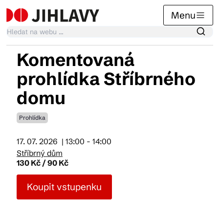
Menu
Komentovaná
Kalendář akcí
prohlídka Stříbrného
domu
Tradiční akce
Prohlídka
Články
17. 07. 2026
| 13:00 - 14:00
Stříbrný dům
130 Kč / 90 Kč
Suvenýry
Koupit vstupenku
Praktické info