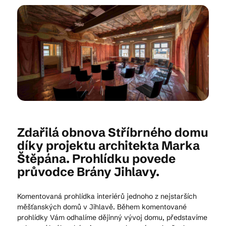
Kam vyrazit
CS
EN
DE
Zdařilá obnova Stříbrného domu
© 2026 Brána Jihlavy
díky projektu architekta Marka
Štěpána. Prohlídku povede
průvodce Brány Jihlavy.
Komentovaná prohlídka interiérů jednoho z nejstarších
měšťanských domů v Jihlavě. Během komentované
prohlídky Vám odhalíme dějinný vývoj domu, představíme