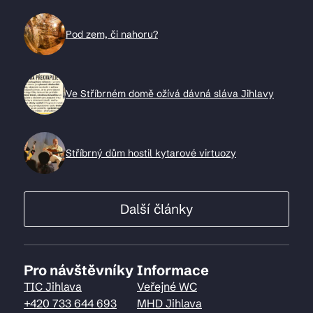
Pod zem, či nahoru?
Ve Stříbrném domě ožívá dávná sláva Jihlavy
Stříbrný dům hostil kytarové virtuozy
Další články
Pro návštěvníky
Informace
TIC Jihlava
Veřejné WC
+420 733 644 693
MHD Jihlava