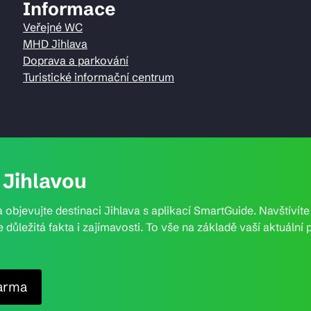
Informace
Veřejné WC
MHD Jihlava
Doprava a parkování
Turistické informační centrum
Jihlavou
 objevujte destinaci Jihlava s aplikací SmartGuide. Navštívít
e důležitá fakta i zajímavosti. To vše na základě vaší aktuál
arma