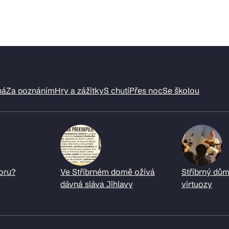
ná
Za poznáním
Hry a zážitky
S chutí
Přes noc
Se školou
oru?
Ve Stříbrném domě ožívá
Stříbrný dům
dávná sláva Jihlavy
virtuozy