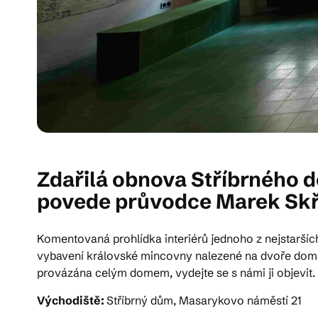
Zdařilá obnova Stříbrného 
povede průvodce Marek Skř
Komentovaná prohlídka interiérů jednoho z nejstarš
vybavení královské mincovny nalezené na dvoře domu b
provázána celým domem, vydejte se s námi ji objevit.
Východiště:
Stříbrný dům, Masarykovo náměstí 21