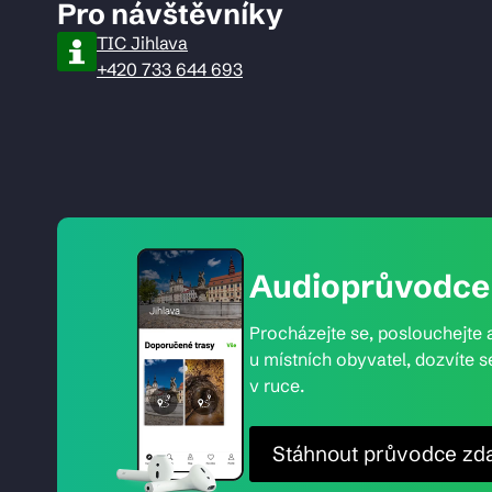
Pro návštěvníky
TIC Jihlava
+420 733 644 693
Audioprůvodce 
Procházejte se, poslouchejte a
u místních obyvatel, dozvíte s
v ruce.
Stáhnout průvodce zd