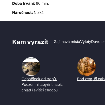
Doba trvání:
60 min.
Náročnost:
Nízká
Kam vyrazit
Zajímavá místa
Výlety
Dovole
Odpočinek od tropů.
Pod zem, či nah
Podzemní labyrint nabízí
chlad i svítící chodbu