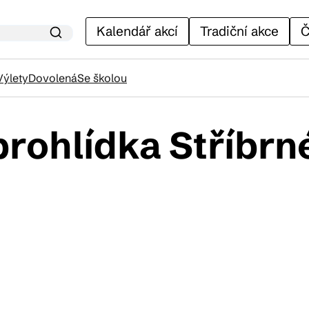
Kalendář akcí
Tradiční akce
Č
Výlety
Dovolená
Se školou
rohlídka Stříbr
lendář akcí
adiční akce
ánky
venýry