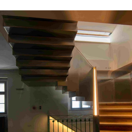
ktické info
m vyrazit
CS
EN
DE
© 2026 Brána Jihlavy