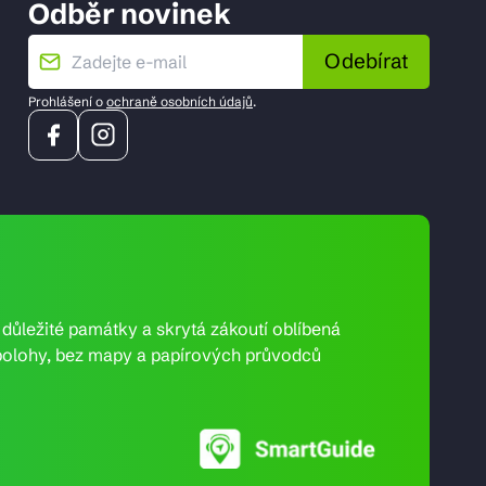
Odběr novinek
Odebírat
Prohlášení o
ochraně osobních údajů
.
e důležité památky a skrytá zákoutí oblíbená
ní polohy, bez mapy a papírových průvodců