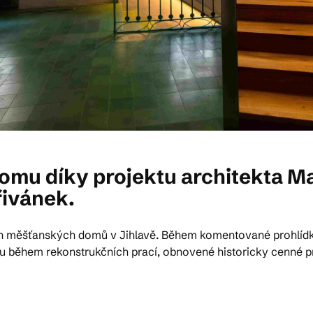
domu díky projektu architekta M
ivánek.
ích měšťanských domů v Jihlavě. Během komentované prohlíd
ěhem rekonstrukčních prací, obnovené historicky cenné prvky