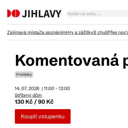
Zajímavá místa
Za poznáním
Hry a zážitky
S chutí
Přes noc
Komentovaná p
Ka
Prohlídka
Tr
14. 07. 2026
| 11:00 - 12:00
Stříbrný dům
Čl
130 Kč / 90 Kč
Koupit vstupenku
Su