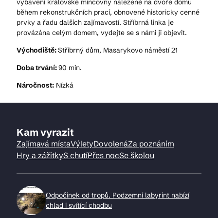
vybavení královské mincovny nalezené na dvoře domu
během rekonstrukčních prací, obnovené historicky cenné
prvky a řadu dalších zajímavostí. Stříbrná linka je
provázána celým domem, vydejte se s námi ji objevit.
Východiště:
Stříbrný dům, Masarykovo náměstí 21
Doba trvání:
90 min.
Náročnost:
Nízká
Kam vyrazit
Zajímavá místa
Výlety
Dovolená
Za poznáním
Hry a zážitky
S chutí
Přes noc
Se školou
Odpočinek od tropů. Podzemní labyrint nabízí
chlad i svítící chodbu