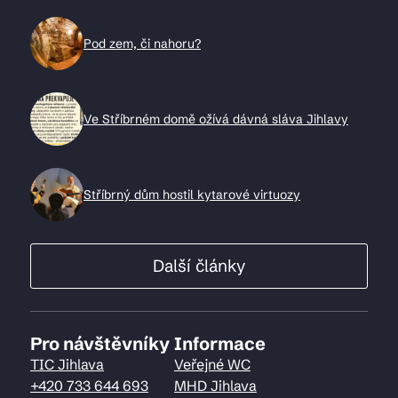
Pod zem, či nahoru?
Ve Stříbrném domě ožívá dávná sláva Jihlavy
Stříbrný dům hostil kytarové virtuozy
Další články
Pro návštěvníky
Informace
TIC Jihlava
Veřejné WC
+420 733 644 693
MHD Jihlava