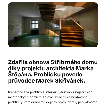
Kam vyrazit
CS
EN
DE
Zdařilá obnova Stříbrného domu
© 2026 Brána Jihlavy
díky projektu architekta Marka
Štěpána. Prohlídku povede
průvodce Marek Skřivánek.
Komentovaná prohlídka interiérů jednoho z nejstarších
měšťanských domů v Jihlavě. Během komentované
prohlídky Vám odhalíme dějinný vývoj domu, představíme