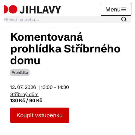
Menu
Komentovaná
Kalendář akcí
prohlídka Stříbrného
domu
Tradiční akce
Prohlídka
Články
12. 07. 2026
| 13:00 - 14:30
Stříbrný dům
130 Kč / 90 Kč
Suvenýry
Koupit vstupenku
Praktické info