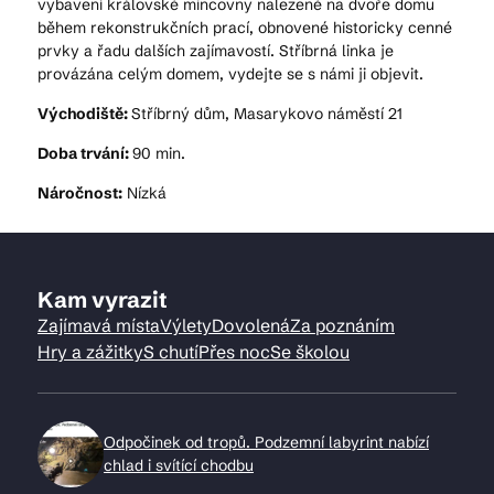
vybavení královské mincovny nalezené na dvoře domu
během rekonstrukčních prací, obnovené historicky cenné
prvky a řadu dalších zajímavostí. Stříbrná linka je
provázána celým domem, vydejte se s námi ji objevit.
Východiště:
Stříbrný dům, Masarykovo náměstí 21
Doba trvání:
90 min.
Náročnost:
Nízká
Kam vyrazit
Zajímavá místa
Výlety
Dovolená
Za poznáním
Hry a zážitky
S chutí
Přes noc
Se školou
Odpočinek od tropů. Podzemní labyrint nabízí
chlad i svítící chodbu