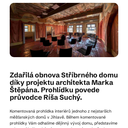
Kam vyrazit
CS
EN
DE
Zdařilá obnova Stříbrného domu
© 2026 Brána Jihlavy
díky projektu architekta Marka
Štěpána. Prohlídku povede
průvodce Ríša Suchý.
Komentovaná prohlídka interiérů jednoho z nejstarších
měšťanských domů v Jihlavě. Během komentované
prohlídky Vám odhalíme dějinný vývoj domu, představíme