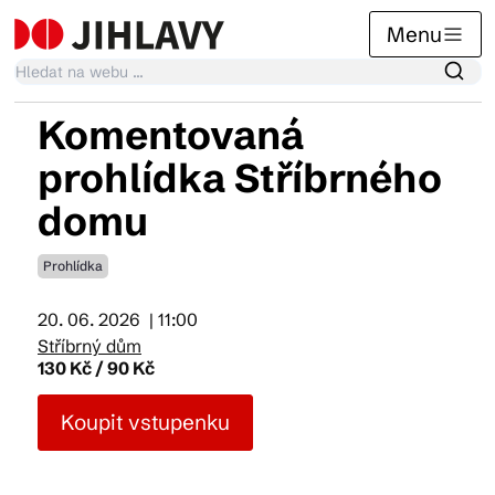
Menu
Komentovaná
Kalendář akcí
prohlídka Stříbrného
domu
Tradiční akce
Prohlídka
Články
20. 06. 2026
| 11:00
Stříbrný dům
130 Kč / 90 Kč
Suvenýry
Koupit vstupenku
Praktické info