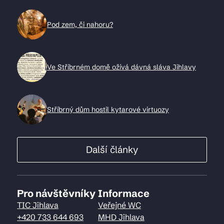
Pod zem, či nahoru?
Ve Stříbrném domě ožívá dávná sláva Jihlavy
Stříbrný dům hostil kytarové virtuozy
Další články
Pro návštěvníky
Informace
TIC Jihlava
Veřejné WC
+420 733 644 693
MHD Jihlava