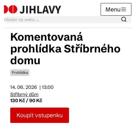
Menu
Komentovaná
Kalendář akcí
prohlídka Stříbrného
domu
Tradiční akce
Prohlídka
Články
14. 06. 2026
| 13:00
Stříbrný dům
130 Kč / 90 Kč
Suvenýry
Koupit vstupenku
Praktické info