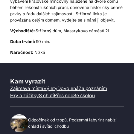
vybavení královské mincovny nalezené na dvoře domu
během rekonstrukčních prací, obnovené historicky cenné
prvky a řadu dalších zajímavostí. Stříbrná linka je
provázána celým domem, vydejte se s námi ji objevit.
Východiště:
Stříbrný dům, Masarykovo náměstí 21
Doba trvání:
90 min.
Náročnost:
Nízká
Kam vyrazit
Zajímavá místa
Výlety
Dovolená
Za poznáním
Hry a zážitky
S chutí
Přes noc
Se školou
Odpočinek od tropů. Podzemní labyrint nabízí
chlad i svítící chodbu