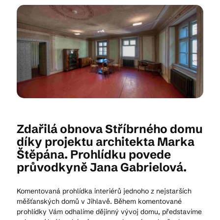
Kam vyrazit
CS
EN
DE
Zdařilá obnova Stříbrného domu
© 2026 Brána Jihlavy
díky projektu architekta Marka
Štěpána. Prohlídku povede
průvodkyně Jana Gabrielová.
Komentovaná prohlídka interiérů jednoho z nejstarších
měšťanských domů v Jihlavě. Během komentované
prohlídky Vám odhalíme dějinný vývoj domu, představíme