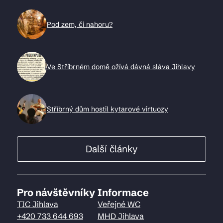
Pod zem, či nahoru?
Ve Stříbrném domě ožívá dávná sláva Jihlavy
Stříbrný dům hostil kytarové virtuozy
Další články
Pro návštěvníky
Informace
TIC Jihlava
Veřejné WC
+420 733 644 693
MHD Jihlava