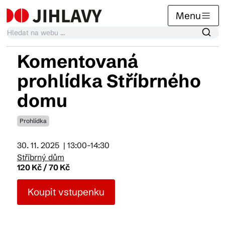
Menu
Komentovaná
Kalendář akcí
prohlídka Stříbrného
domu
Tradiční akce
Prohlídka
Články
30. 11. 2025
| 13:00-14:30
Stříbrný dům
120 Kč / 70 Kč
Suvenýry
Koupit vstupenku
Praktické info