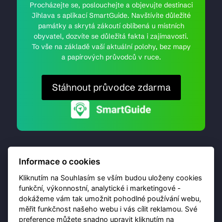
Procházejte se, poslouchejte a objevujte destinaci
Jihlava s aplikací SmartGuide. Navštívíte důležité
památky a skrytá zákoutí oblíbená u místních
obyvatel, dozvíte se důležitá fakta i zajímavosti.
To vše na základě vaší aktuální polohy, bez mapy
a papírových průvodců v ruce.
Stáhnout průvodce zdarma
Informace o cookies
Kliknutím na Souhlasím se vším budou uloženy cookies
funkční, výkonnostní, analytické i marketingové -
dokážeme vám tak umožnit pohodlné používání webu,
© 2026 Destinační portál provozuje
Brána Jihlavy
,
měřit funkčnost našeho webu i vás cílit reklamou. Své
příspěvková organizace. Všechna práva vyhrazena.
preference můžete snadno upravit kliknutím na