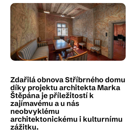
Kam vyrazit
CS
EN
DE
Zdařilá obnova Stříbrného domu
© 2026 Brána Jihlavy
díky projektu architekta Marka
Štěpána je příležitostí k
zajímavému a u nás
neobvyklému
architektonickému i kulturnímu
zážitku.