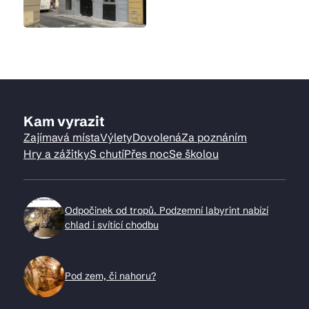
Kam vyrazit
Zajímavá místa
Výlety
Dovolená
Za poznáním
Hry a zážitky
S chutí
Přes noc
Se školou
Odpočinek od tropů. Podzemní labyrint nabízí
chlad i svítící chodbu
Pod zem, či nahoru?