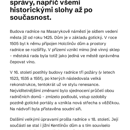
správy, napříč všemi
historickými slohy až po
současnost.
Budova radnice na Masarykově náměstí je sídlem vedení
města již od roku 1425. Dům je v základu gotický. V roce
1505 byl k němu připojen Holclinův dům a prostory
radnice se rozšířily. V přízemí vznikl mimo jiné vinný sklep
- městská rada byla totiž jako jediná ve městě oprávněna
čepovat víno.
V 16. století postihly budovy radnice tři požáry (v letech
1523, 1535 a 1551), po kterých následovala velká
rekonstrukce, tentokrát už ve stylu renesance.
Nejviditelnějšími změnami bylo sjednocení průčelí obou
radničních domů - zmizelo podloubí, vstup ozdobily
pozdně gotické portály a vznikla nová střecha s věžičkou.
Na nádvoří byla přistavěna soudní síň.
Dalšími velkými úpravami prošla radnice v 18. století. Její
součástí se stal i jižní Kentlinův dům a s tím souviselo