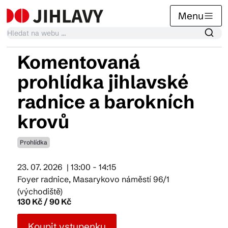
Menu
Komentovaná
Kalendář akcí
prohlídka jihlavské
radnice a barokních
Tradiční akce
krovů
Prohlídka
Články
23. 07. 2026
| 13:00 - 14:15
Foyer radnice, Masarykovo náměstí 96/1
Suvenýry
(východiště)
130 Kč / 90 Kč
Praktické info
Koupit vstupenku