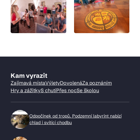
Kam vyrazit
Zajímavá místa
Výlety
Dovolená
Za poznáním
Hry a zážitky
S chutí
Přes noc
Se školou
Odpočinek od tropů. Podzemní labyrint nabízí
chlad i svítící chodbu