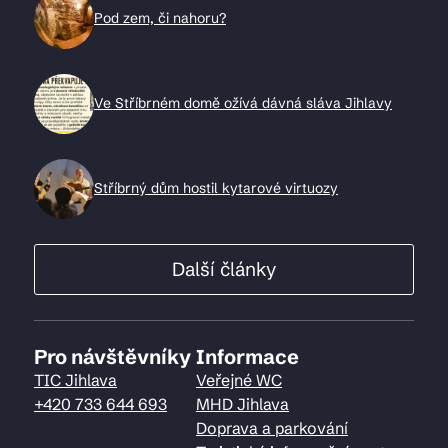
Pod zem, či nahoru?
Ve Stříbrném domě ožívá dávná sláva Jihlavy
Stříbrný dům hostil kytarové virtuozy
Další články
Pro návštěvníky
Informace
TIC Jihlava
Veřejné WC
+420 733 644 693
MHD Jihlava
Doprava a parkování