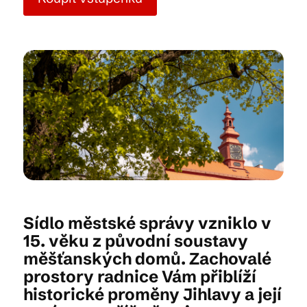
Kam vyrazit
CS
EN
DE
© 2026 Brána Jihlavy
Sídlo městské správy vzniklo v
15. věku z původní soustavy
měšťanských domů. Zachovalé
prostory radnice Vám přiblíží
historické proměny Jihlavy a její