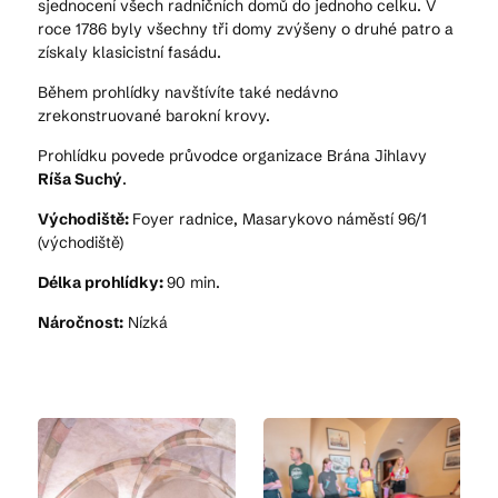
sjednocení všech radničních domů do jednoho celku. V
roce 1786 byly všechny tři domy zvýšeny o druhé patro a
získaly klasicistní fasádu.
Během prohlídky navštívíte také nedávno
zrekonstruované barokní krovy.
Prohlídku povede průvodce organizace Brána Jihlavy
Ríša Suchý
.
Východiště:
Foyer radnice,
Masarykovo náměstí 96/1
(východiště)
Délka prohlídky:
90 min.
Náročnost:
Nízká