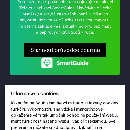
Procházejte se, poslouchejte a objevujte destinaci
Jihlava s aplikací SmartGuide. Navštívíte důležité
památky a skrytá zákoutí oblíbená u místních
obyvatel, dozvíte se důležitá fakta i zajímavosti.
To vše na základě vaší aktuální polohy, bez mapy
a papírových průvodců v ruce.
Stáhnout průvodce zdarma
Informace o cookies
Kliknutím na Souhlasím se vším budou uloženy cookies
funkční, výkonnostní, analytické i marketingové -
dokážeme vám tak umožnit pohodlné používání webu,
© 2026 Destinační portál provozuje
Brána Jihlavy
,
měřit funkčnost našeho webu i vás cílit reklamou. Své
příspěvková organizace. Všechna práva vyhrazena.
preference můžete snadno upravit kliknutím na