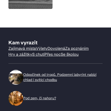
Kam vyrazit
Zajímavá místa
Výlety
Dovolená
Za poznáním
Hry a zážitky
S chutí
Přes noc
Se školou
Odpočinek od tropů. Podzemní labyrint nabízí
chlad i svítící chodbu
Pod zem, či nahoru?