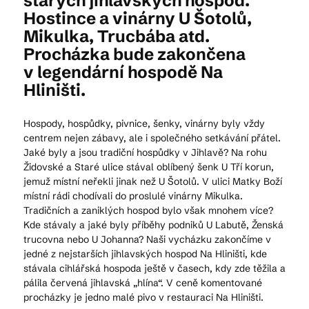
starých jihlavských hospod.
Hostince a vinárny U Šotolů,
Mikulka, Trucbába atd.
Procházka bude zakončena
v legendární hospodě Na
Hliništi.
Hospody, hospůdky, pivnice, šenky, vinárny byly vždy
centrem nejen zábavy, ale i společného setkávání přátel.
Jaké byly a jsou tradiční hospůdky v Jihlavě? Na rohu
Židovské a Staré ulice stával oblíbený šenk U Tří korun,
jemuž místní neřekli jinak než U Šotolů. V ulici Matky Boží
místní rádi chodívali do proslulé vinárny Mikulka.
Tradičních a zaniklých hospod bylo však mnohem více?
Kde stávaly a jaké byly příběhy podniků U Labutě, Ženská
trucovna nebo U Johanna? Naši vycházku zakončíme v
jedné z nejstarších jihlavských hospod Na Hliništi, kde
stávala cihlářská hospoda ještě v časech, kdy zde těžila a
pálila červená jihlavská „hlína“. V ceně komentované
procházky je jedno malé pivo v restauraci Na Hliništi.