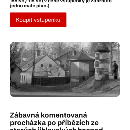
155 Kč / 115 Kč (V ceně vstupenky je zahrnuto
jedno malé pivo.)
Kam vyrazit
Koupit vstupenku
CS
EN
DE
© 2026 Brána Jihlavy
Zábavná komentovaná
procházka po příbězích ze