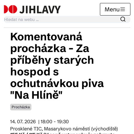
Menu
Komentovaná
Kalendář akcí
procházka - Za
příběhy starých
Tradiční akce
hospod s
ochutnávkou piva
Články
"Na Hlíně"
Procházka
Suvenýry
14. 07. 2026
| 18:00 - 19:30
Prosklené TIC, Masarykovo náměstí (východiště)
Praktické info