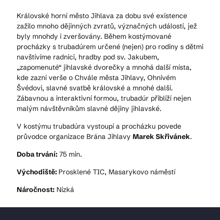
Královské horní město Jihlava za dobu své existence
zažilo mnoho dějinných zvratů, význačných událostí, jež
byly mnohdy i zveršovány. Během kostýmované
procházky s trubadúrem určené (nejen) pro rodiny s dětmi
navštívíme radnici, hradby pod sv. Jakubem,
„zapomenuté“ jihlavské dvorečky a mnohá další místa,
kde zazní verše o Chvále města Jihlavy, Ohnivém
Švédovi, slavné svatbě královské a mnohé další.
Zábavnou a interaktivní formou, trubadúr přiblíží nejen
malým návštěvníkům slavné dějiny jihlavské.
V kostýmu trubadúra vystoupí a procházku povede
průvodce organizace Brána Jihlavy
Marek Skřivánek
.
Doba trvání:
75 min.
Východiště:
Prosklené TIC, Masarykovo náměstí
Náročnost:
Nízká