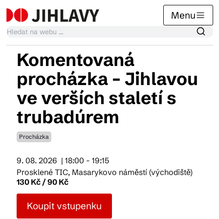
Menu
Komentovaná
Kalendář akcí
procházka – Jihlavou
ve verších staletí s
Tradiční akce
trubadúrem
Procházka
Články
9. 08. 2026
| 18:00 - 19:15
Prosklené TIC, Masarykovo náměstí (východiště)
Suvenýry
130 Kč / 90 Kč
Koupit vstupenku
Praktické info