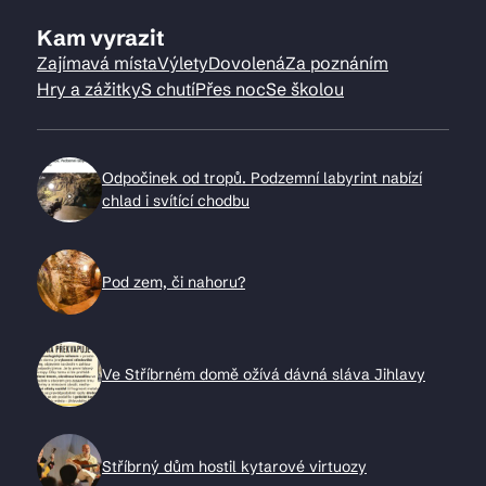
Kam vyrazit
Zajímavá místa
Výlety
Dovolená
Za poznáním
Hry a zážitky
S chutí
Přes noc
Se školou
Odpočinek od tropů. Podzemní labyrint nabízí
chlad i svítící chodbu
Pod zem, či nahoru?
Ve Stříbrném domě ožívá dávná sláva Jihlavy
Stříbrný dům hostil kytarové virtuozy