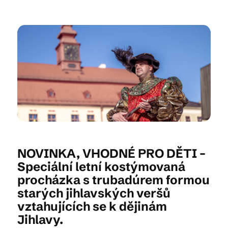
Kam vyrazit
CS
EN
DE
© 2026 Brána Jihlavy
NOVINKA, VHODNÉ PRO DĚTI –
Speciální letní kostýmovaná
procházka s trubadúrem formou
starých jihlavských veršů
vztahujících se k dějinám
Jihlavy.