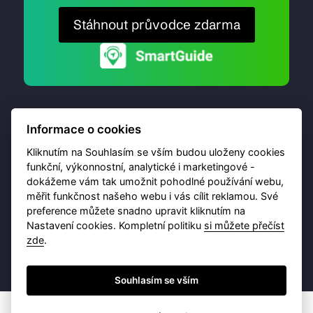
Stáhnout průvodce zdarma
Informace o cookies
Kliknutím na Souhlasím se vším budou uloženy cookies
funkční, výkonnostní, analytické i marketingové -
dokážeme vám tak umožnit pohodlné používání webu,
© 2026 Destinační portál provozuje
Brána Jihlavy
,
měřit funkčnost našeho webu i vás cílit reklamou. Své
příspěvková organizace. Všechna práva vyhrazena.
preference můžete snadno upravit kliknutím na
Nastavení cookies. Kompletní politiku
si můžete přečíst
zde
.
Ochrana osobních údajů
Obchodní podmínky
Souhlasím se vším