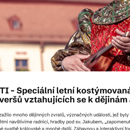
– Speciální letní kostýmovan
veršů vztahujících se k dějinám 
 zažilo mnoho dějinných zvratů, význačných událostí, jež b
ětmi navštívíme radnici, hradby pod sv. Jakubem, „zapomenuté
é svatbě královské a mnohé další. Zábavnou a interaktivní f