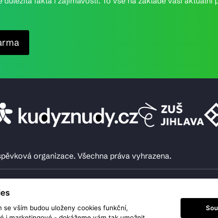
e důležitá fakta i zajímavosti. To vše na základě vaší aktuál
arma
íspěvková organizace. Všechna práva vyhrazena.
ies
Sou
m se vším budou uloženy cookies funkční,
ké i marketingové - dokážeme vám tak umožnit