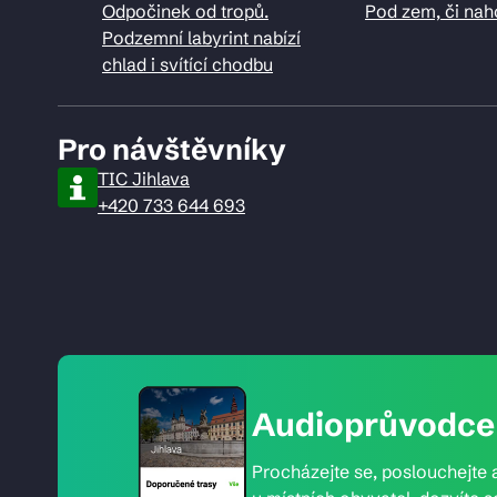
Odpočinek od tropů.
Pod zem, či nah
Podzemní labyrint nabízí
chlad i svítící chodbu
Pro návštěvníky
TIC Jihlava
+420 733 644 693
Audioprůvodce 
Procházejte se, poslouchejte a