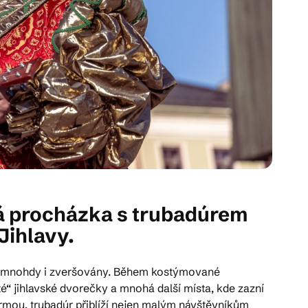
á procházka s trubadúrem
Jihlavy.
yly mnohdy i zveršovány. Během kostýmované
“ jihlavské dvorečky a mnohá další místa, kde zazní
ormou, trubadúr přiblíží nejen malým návštěvníkům