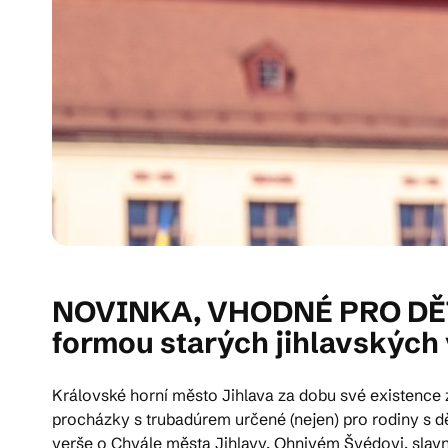
NOVINKA, VHODNÉ PRO DĚTI 
formou starých jihlavských 
Královské horní město Jihlava za dobu své existence
procházky s trubadúrem určené (nejen) pro rodiny s d
verše o Chvále města Jihlavy, Ohnivém Švédovi, slavn