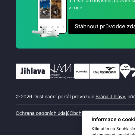
u místních obyvatel, dozvíte s
v ruce.
Stáhnout průvodce zd
© 2026 Destinační portál provozuje
Brána Jihlavy
, př
Ochrana osobních údajů
Obchodní podmínky
Informace o cook
Kliknutím na Souhlasí
výkonnostní, analytic