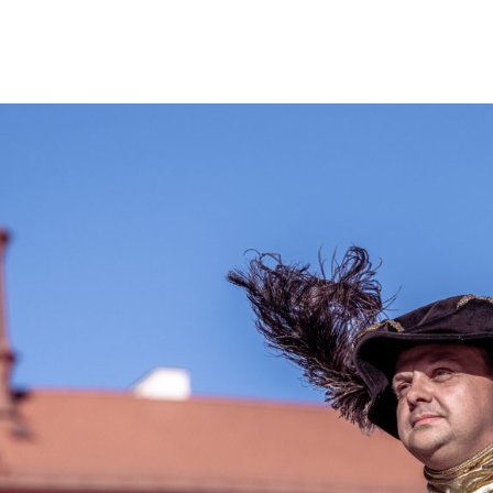
ktické info
m vyrazit
CS
EN
DE
© 2026 Brána Jihlavy