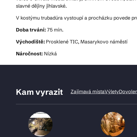
slavné dějiny jihlavské.
V kostýmu trubadúra vystoupí a procházku povede pr
Doba trvání:
75 min.
Východiště:
Prosklené TIC, Masarykovo náměstí
Náročnost:
Nízká
Kam vyrazit
Zajímavá místa
Výlety
Dovole