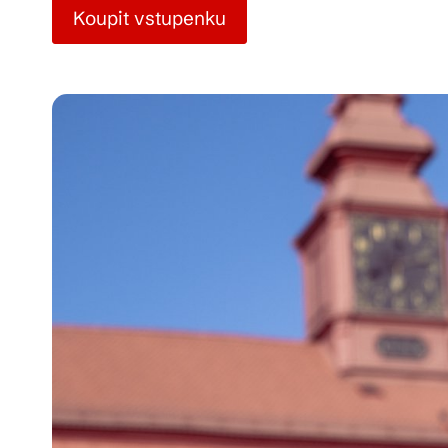
Koupit vstupenku
Pra
Ka