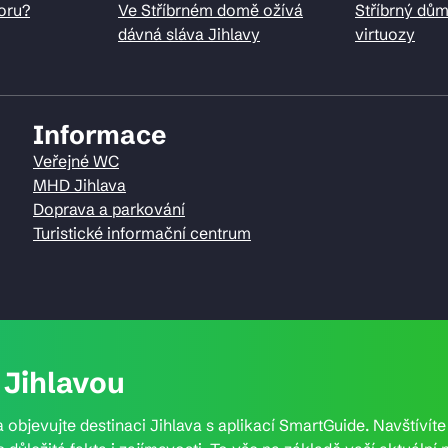
oru?
Ve Stříbrném domě ožívá
Stříbrný dům
dávná sláva Jihlavy
virtuozy
Informace
Veřejné WC
MHD Jihlava
Doprava a parkování
Turistické informační centrum
Jihlavou
 objevujte destinaci Jihlava s aplikací SmartGuide. Navštívít