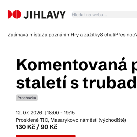
Zajímavá místa
Za poznáním
Hry a zážitky
S chutí
Přes noc
Komentovaná pr
Ka
staletí s trub
Tr
Procházka
Čl
12. 07. 2026
| 18:00 - 19:15
Prosklené TIC, Masarykovo náměstí (východiště)
130 Kč / 90 Kč
Su