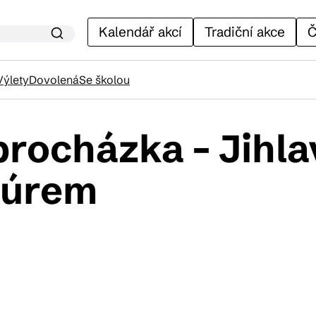
Kalendář akcí
Tradiční akce
Č
Výlety
Dovolená
Se školou
ocházka – Jihla
lendář akcí
adúrem
adiční akce
ánky
venýry