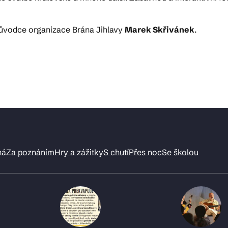
ůvodce organizace Brána Jihlavy
Marek Skřivánek
.
ná
Za poznáním
Hry a zážitky
S chutí
Přes noc
Se školou