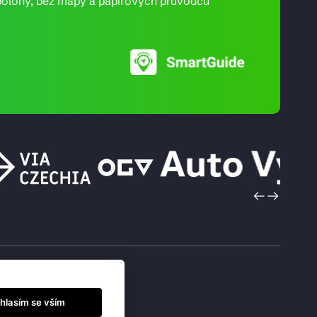
ní polohy, bez mapy a papírových průvodců
hlasím se vším