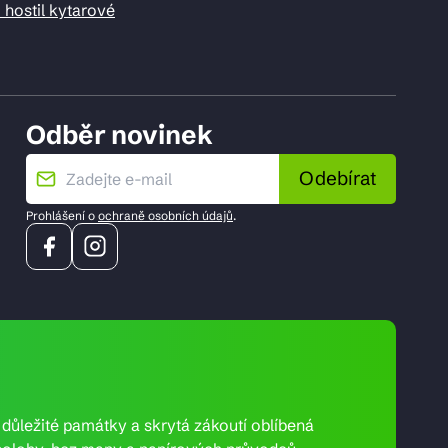
 hostil kytarové
Odběr novinek
Odebírat
Prohlášení o
ochraně osobních údajů
.
e důležité památky a skrytá zákoutí oblíbená