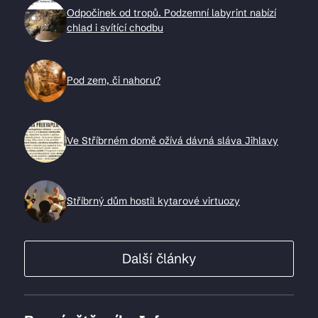
Odpočinek od tropů. Podzemní labyrint nabízí
chlad i svítící chodbu
Pod zem, či nahoru?
Ve Stříbrném domě ožívá dávná sláva Jihlavy
Stříbrný dům hostil kytarové virtuozy
Další články