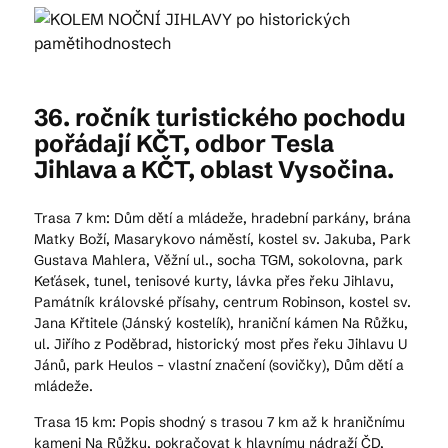
Kam vyrazit
36. ročník turistického pochodu
pořádají KČT, odbor Tesla
CS
EN
DE
Jihlava a KČT, oblast Vysočina.
Trasa 7 km: Dům dětí a mládeže, hradební parkány, brána
Matky Boží, Masarykovo náměstí, kostel sv. Jakuba, Park
Gustava Mahlera, Věžní ul., socha TGM, sokolovna, park
© 2026 Brána Jihlavy
Keťásek, tunel, tenisové kurty, lávka přes řeku Jihlavu,
Památník královské přísahy, centrum Robinson, kostel sv.
Jana Křtitele (Jánský kostelík), hraniční kámen Na Růžku,
ul. Jiřího z Poděbrad, historický most přes řeku Jihlavu U
Jánů, park Heulos – vlastní značení (sovičky), Dům dětí a
mládeže.
Trasa 15 km: Popis shodný s trasou 7 km až k hraničnímu
kameni Na Růžku, pokračovat k hlavnímu nádraží ČD,