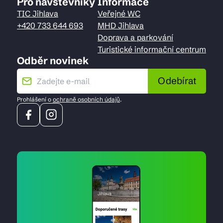
Pro návštěvníky
Informace
TIC Jihlava
Veřejné WC
+420 733 644 693
MHD Jihlava
Doprava a parkování
Turistické informační centrum
Odběr novinek
Odebírat
Prohlášení o
ochraně osobních údajů
.