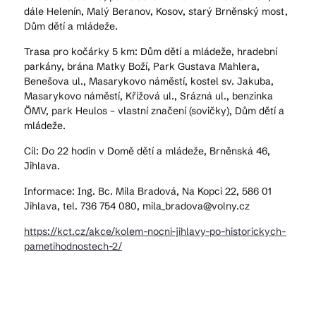
dále Helenín, Malý Beranov, Kosov, starý Brněnský most,
Dům dětí a mládeže.
Trasa pro kočárky 5 km: Dům dětí a mládeže, hradební
parkány, brána Matky Boží, Park Gustava Mahlera,
Benešova ul., Masarykovo náměstí, kostel sv. Jakuba,
Masarykovo náměstí, Křížová ul., Srázná ul., benzinka
ÖMV, park Heulos – vlastní značení (sovičky), Dům dětí a
mládeže.
Cíl: Do 22 hodin v Domě dětí a mládeže, Brněnská 46,
Jihlava.
Informace: Ing. Bc. Míla Bradová, Na Kopci 22, 586 01
Jihlava, tel. 736 754 080, mila_bradova@volny.cz
https://kct.cz/akce/kolem-nocni-jihlavy-po-historickych-
pametihodnostech-2/