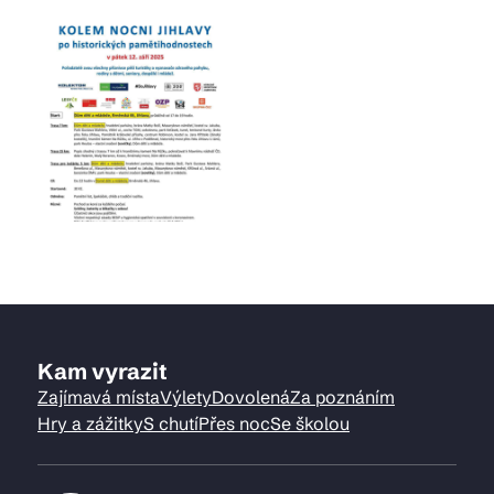
Kam vyrazit
Zajímavá místa
Výlety
Dovolená
Za poznáním
Hry a zážitky
S chutí
Přes noc
Se školou