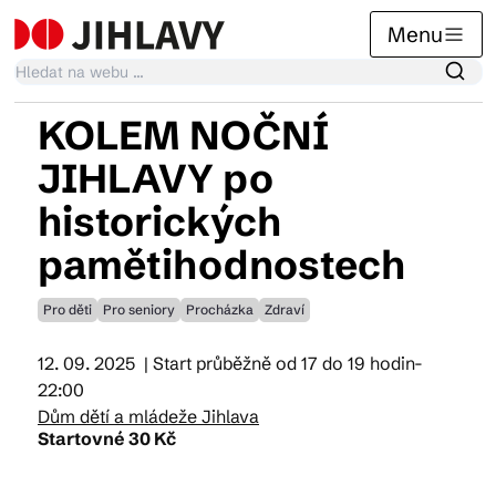
Menu
KOLEM NOČNÍ
Kalendář akcí
JIHLAVY po
historických
Tradiční akce
pamětihodnostech
Pro děti
Pro seniory
Procházka
Zdraví
Články
12. 09. 2025
| Start průběžně od 17 do 19 hodin-
22:00
Suvenýry
Dům dětí a mládeže Jihlava
Startovné 30 Kč
Praktické info