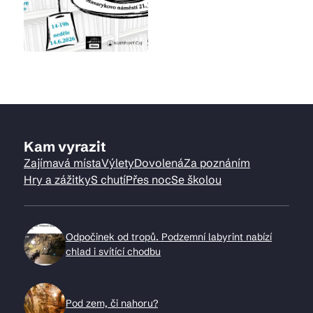
Kam vyrazit
Zajímavá místa
Výlety
Dovolená
Za poznáním
Hry a zážitky
S chutí
Přes noc
Se školou
Odpočinek od tropů. Podzemní labyrint nabízí
chlad i svítící chodbu
Pod zem, či nahoru?