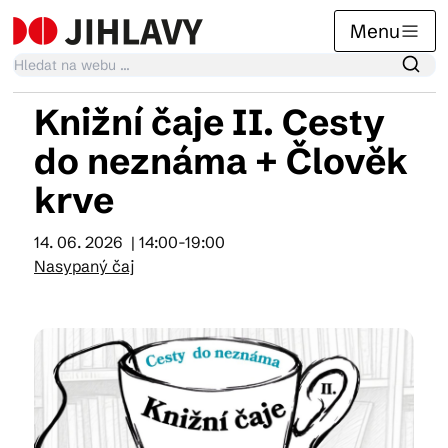
Menu
Knižní čaje II. Cesty
Kalendář akcí
do neznáma + Člověk
krve
Tradiční akce
14. 06. 2026
| 14:00-19:00
Nasypaný čaj
Články
Suvenýry
Praktické info