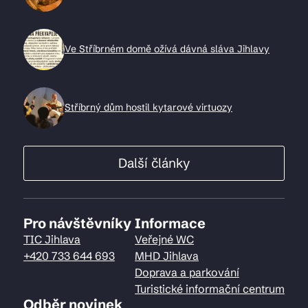
Ve Stříbrném domě ožívá dávná sláva Jihlavy
Stříbrný dům hostil kytarové virtuozy
Další články
Pro návštěvníky
Informace
TIC Jihlava
Veřejné WC
+420 733 644 693
MHD Jihlava
Doprava a parkování
Turistické informační centrum
Odběr novinek