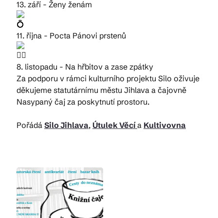
13. září - Ženy ženám
11. října - Pocta Pánovi prstenů
8. listopadu - Na hřbitov a zase zpátky
Za podporu v rámci kulturního projektu Silo oživuje
děkujeme statutárnímu městu Jihlava a čajovně
Nasypaný čaj za poskytnutí prostoru.
Pořádá
Silo Jihlava
,
Útulek Věcí
a
Kultivovna