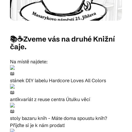
Kam vyrazit
📚☕Zveme vás na druhé Knižní
CS
EN
DE
čaje.
Na místě najdete:
stánek DIY labelu Hardcore Loves All Colors
© 2026 Brána Jihlavy
antikvariát z reuse centra Útulku věcí
stoly bazaru knih - Máte doma spoustu knih?
Přijďte si je k nám prodat!