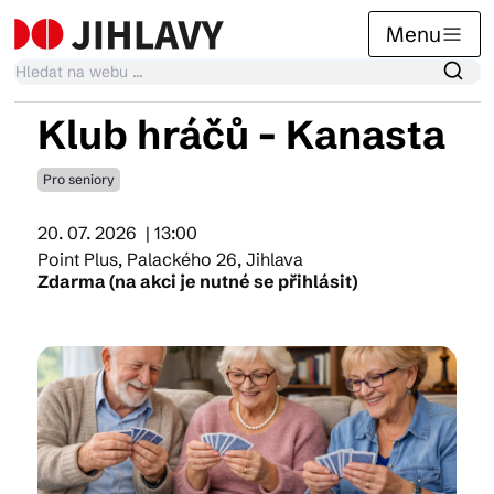
Menu
Klub hráčů - Kanasta
Kalendář akcí
Pro seniory
20. 07. 2026
| 13:00
Tradiční akce
Point Plus, Palackého 26, Jihlava
Zdarma (na akci je nutné se přihlásit)
Články
Suvenýry
Praktické info