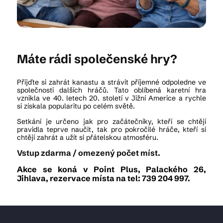
Kam vyrazit
Máte rádi společenské hry?
CS
EN
DE
Přijďte si zahrát kanastu a strávit příjemné odpoledne ve
společnosti dalších hráčů. Tato oblíbená karetní hra
vznikla ve 40. letech 20. století v Jižní Americe a rychle
si získala popularitu po celém světě.
Setkání je určeno jak pro začátečníky, kteří se chtějí
pravidla teprve naučit, tak pro pokročilé hráče, kteří si
chtějí zahrát a užít si přátelskou atmosféru.
© 2026 Brána Jihlavy
Vstup zdarma / omezený počet míst.
Akce se koná v Point Plus, Palackého 26,
Jihlava, rezervace místa na tel: 739 204 997.