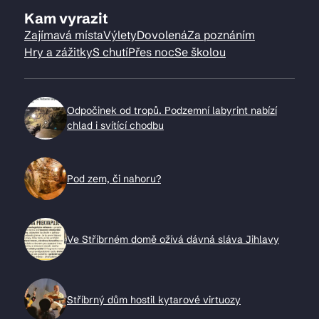
Kam vyrazit
Zajímavá místa
Výlety
Dovolená
Za poznáním
Hry a zážitky
S chutí
Přes noc
Se školou
Odpočinek od tropů. Podzemní labyrint nabízí
chlad i svítící chodbu
Pod zem, či nahoru?
Ve Stříbrném domě ožívá dávná sláva Jihlavy
Stříbrný dům hostil kytarové virtuozy