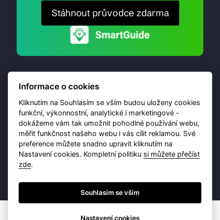
Stáhnout průvodce zdarma
Informace o cookies
Kliknutím na Souhlasím se vším budou uloženy cookies
funkční, výkonnostní, analytické i marketingové -
dokážeme vám tak umožnit pohodlné používání webu,
© 2026 Destinační portál provozuje
Brána Jihlavy
,
měřit funkčnost našeho webu i vás cílit reklamou. Své
příspěvková organizace. Všechna práva vyhrazena.
preference můžete snadno upravit kliknutím na
Nastavení cookies. Kompletní politiku
si můžete přečíst
zde
.
Ochrana osobních údajů
Obchodní podmínky
Souhlasím se vším
Nastavení cookies