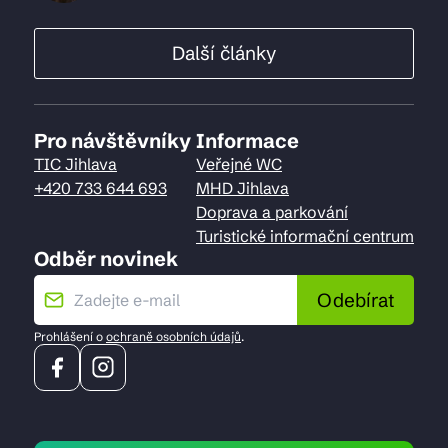
Další články
Pro návštěvníky
Informace
TIC Jihlava
Veřejné WC
+420 733 644 693
MHD Jihlava
Doprava a parkování
Turistické informační centrum
Odběr novinek
Odebírat
Prohlášení o
ochraně osobních údajů
.