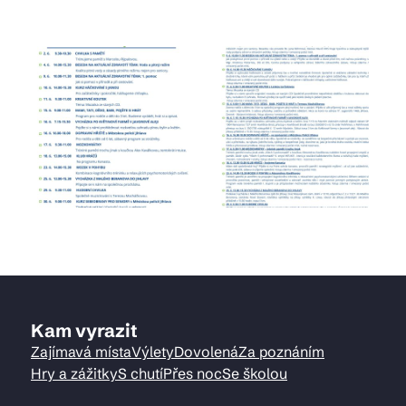
Kam vyrazit
Zajímavá místa
Výlety
Dovolená
Za poznáním
Hry a zážitky
S chutí
Přes noc
Se školou