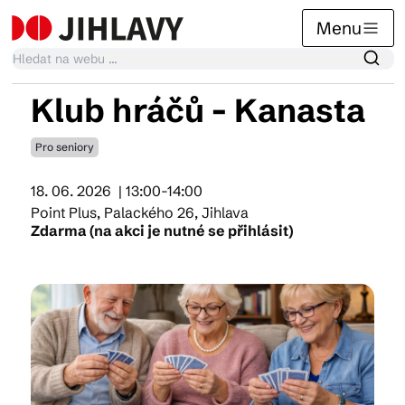
Menu
Klub hráčů - Kanasta
Kalendář akcí
Pro seniory
18. 06. 2026
| 13:00-14:00
Tradiční akce
Point Plus, Palackého 26, Jihlava
Zdarma (na akci je nutné se přihlásit)
Články
Suvenýry
Praktické info