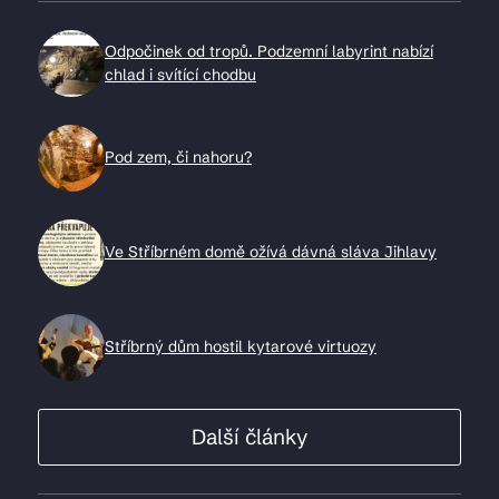
Odpočinek od tropů. Podzemní labyrint nabízí
chlad i svítící chodbu
Pod zem, či nahoru?
Ve Stříbrném domě ožívá dávná sláva Jihlavy
Stříbrný dům hostil kytarové virtuozy
Další články