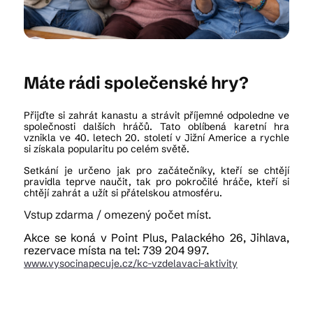
Kam vyrazit
Máte rádi společenské hry?
CS
EN
DE
Přijďte si zahrát kanastu a strávit příjemné odpoledne ve
společnosti dalších hráčů. Tato oblíbená karetní hra
vznikla ve 40. letech 20. století v Jižní Americe a rychle
si získala popularitu po celém světě.
Setkání je určeno jak pro začátečníky, kteří se chtějí
pravidla teprve naučit, tak pro pokročilé hráče, kteří si
chtějí zahrát a užít si přátelskou atmosféru.
© 2026 Brána Jihlavy
Vstup zdarma / omezený počet míst.
Akce se koná v Point Plus, Palackého 26, Jihlava,
rezervace místa na tel: 739 204 997.
www.vysocinapecuje.cz/kc-vzdelavaci-aktivity