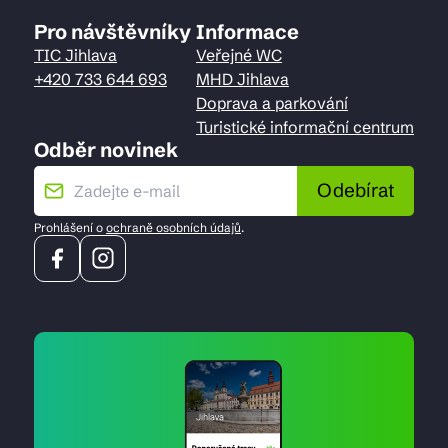
Pro návštěvníky
Informace
TIC Jihlava
Veřejné WC
+420 733 644 693
MHD Jihlava
Doprava a parkování
Turistické informační centrum
Odběr novinek
Odebírat
Prohlášení o
ochraně osobních údajů
.