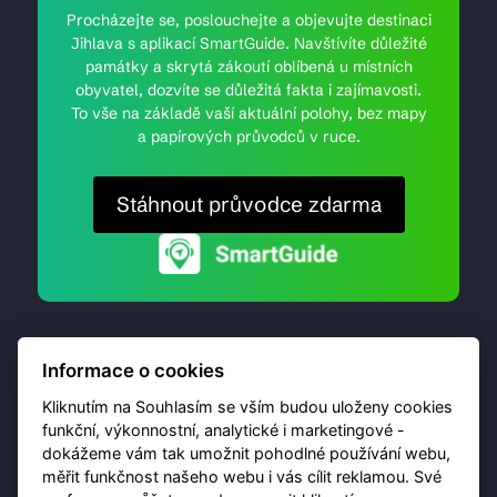
Procházejte se, poslouchejte a objevujte destinaci
Jihlava s aplikací SmartGuide. Navštívíte důležité
památky a skrytá zákoutí oblíbená u místních
obyvatel, dozvíte se důležitá fakta i zajímavosti.
To vše na základě vaší aktuální polohy, bez mapy
a papírových průvodců v ruce.
Stáhnout průvodce zdarma
Informace o cookies
Kliknutím na Souhlasím se vším budou uloženy cookies
funkční, výkonnostní, analytické i marketingové -
dokážeme vám tak umožnit pohodlné používání webu,
© 2026 Destinační portál provozuje
Brána Jihlavy
,
měřit funkčnost našeho webu i vás cílit reklamou. Své