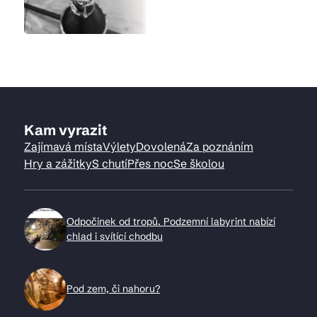
Kam vyrazit
Zajímavá místa
Výlety
Dovolená
Za poznáním
Hry a zážitky
S chutí
Přes noc
Se školou
Odpočinek od tropů. Podzemní labyrint nabízí
chlad i svítící chodbu
Pod zem, či nahoru?