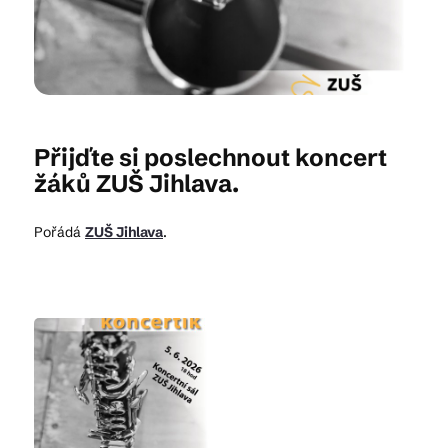
Kam vyrazit
CS
EN
DE
Přijďte si poslechnout koncert
žáků ZUŠ Jihlava.
Pořádá
ZUŠ Jihlava
.
© 2026 Brána Jihlavy