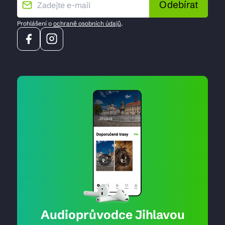
Odebírat
Prohlášení o
ochraně osobních údajů
.
Audioprůvodce Jihlavou