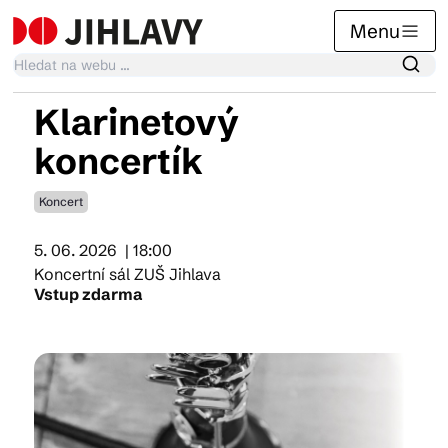
Menu
Klarinetový
Kalendář akcí
koncertík
Koncert
Tradiční akce
5. 06. 2026
| 18:00
Koncertní sál ZUŠ Jihlava
Články
Vstup zdarma
Suvenýry
Praktické info