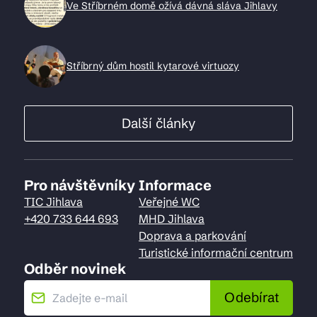
Ve Stříbrném domě ožívá dávná sláva Jihlavy
Stříbrný dům hostil kytarové virtuozy
Další články
Pro návštěvníky
Informace
TIC Jihlava
Veřejné WC
+420 733 644 693
MHD Jihlava
Doprava a parkování
Turistické informační centrum
Odběr novinek
Odebírat