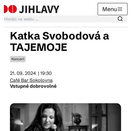
Menu
Katka Svobodová a
Kalendář akcí
TAJEMOJE
Koncert
Tradiční akce
21. 09. 2024
| 19:30
Café Bar Sokolovna
Články
Vstupné dobrovolné
Suvenýry
Praktické info