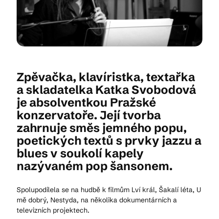
Kam vyrazit
CS
EN
DE
Zpěvačka, klavíristka, textařka
a skladatelka Katka Svobodová
je absolventkou Pražské
konzervatoře. Její tvorba
zahrnuje směs jemného popu,
© 2026 Brána Jihlavy
poetických textů s prvky jazzu a
blues v soukolí kapely
nazývaném pop šansonem.
Spolupodílela se na hudbě k filmům Lví král, Šakalí léta, U
mě dobrý, Nestyda, na několika dokumentárních a
televizních projektech.