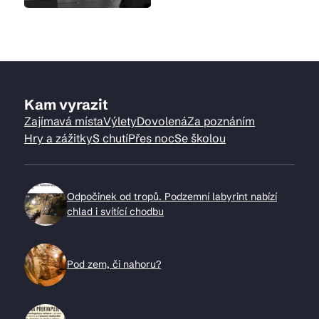
Kam vyrazit
Zajímavá místa
Výlety
Dovolená
Za poznáním
Hry a zážitky
S chutí
Přes noc
Se školou
Odpočinek od tropů. Podzemní labyrint nabízí
chlad i svítící chodbu
Pod zem, či nahoru?