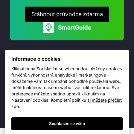
Stáhnout průvodce zdarma
Informace o cookies
Kliknutím na Souhlasím se vším budou uloženy cookies
funkční, výkonnostní, analytické i marketingové -
dokážeme vám tak umožnit pohodlné používání webu,
© 2026 Destinační portál provozuje
Brána Jihlavy
,
měřit funkčnost našeho webu i vás cílit reklamou. Své
příspěvková organizace. Všechna práva vyhrazena.
preference můžete snadno upravit kliknutím na
Nastavení cookies. Kompletní politiku
si můžete přečíst
zde
.
Ochrana osobních údajů
Obchodní podmínky
Souhlasím se vším