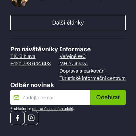
Další články
Pro návštěvníky
Informace
TIC Jihlava
Veřejné WC
+420 733 644 693
MHD Jihlava
Doprava a parkování
Turistické informační centrum
Odběr novinek
Odebírat
Prohlášení o
ochraně osobních údajů
.