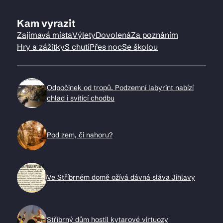
Kam vyrazit
Zajímavá místa
Výlety
Dovolená
Za poznáním
Hry a zážitky
S chutí
Přes noc
Se školou
Odpočinek od tropů. Podzemní labyrint nabízí
chlad i svítící chodbu
Pod zem, či nahoru?
Ve Stříbrném domě ožívá dávná sláva Jihlavy
Stříbrný dům hostil kytarové virtuozy