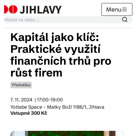
Menu
Kapitál jako klíč:
Kalendář akcí
Praktické využití
finančních trhů pro
Tradiční akce
růst firem
Přednáška
Články
7. 11. 2024
| 17:00-19:00
Yottabe Space - Matky Boží 1186/1, Jihlava
Suvenýry
Vstupné 300 Kč
Praktické info